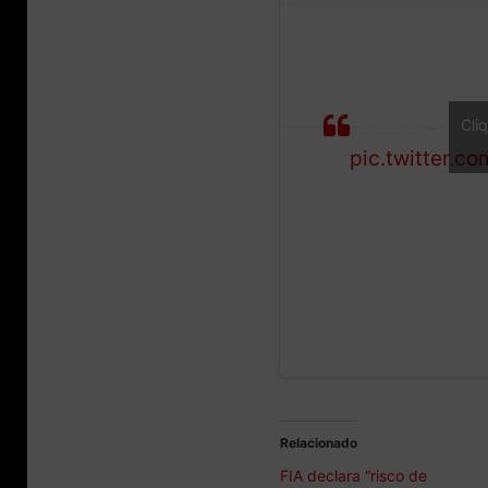
Forecast at Spi
rain that soa
Cli
pic.twitter.c
Relacionado
FIA declara “risco de