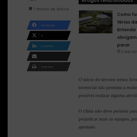
Artigos relacionados
o
m
1 minuto de leitura
n
e
Como fu
X
-
férias d
m
Facebook
a
Entenda 
i
X
obrigam 
l
parar
Linkedin
2 dias at
Compartilhar via e-
Imprimir
mail
O início do terceiro treino li
torrencial não permitiu a reali
possível realizar alguma ativi
O clima não deve persistir par
prejudicar mais as equipes, p
apertado.