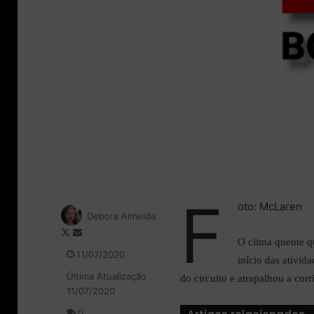
F
oto: McLaren
Debora Almeida
F
M
O clima quente qu
o
a
11/07/2020
início das ativid
l
n
Última Atualização
l
d
do circuito e atrapalhou a cor
11/07/2020
o
e
w
u
0