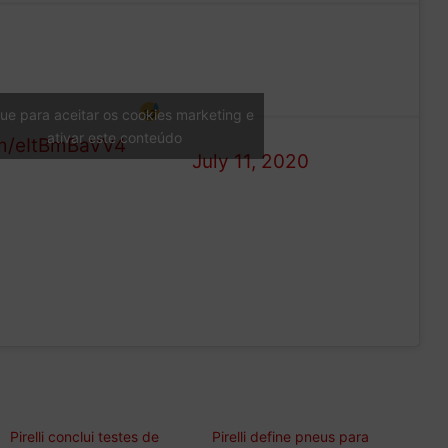
— Mercedes-AMG
elberg. It’s that fine
F1
ks you through…
que para aceitar os cookies marketing e
(@MercedesAMGF1)
ativar este conteúdo
om/eItBmBaVV4
July 11, 2020
Pirelli conclui testes de
Pirelli define pneus para