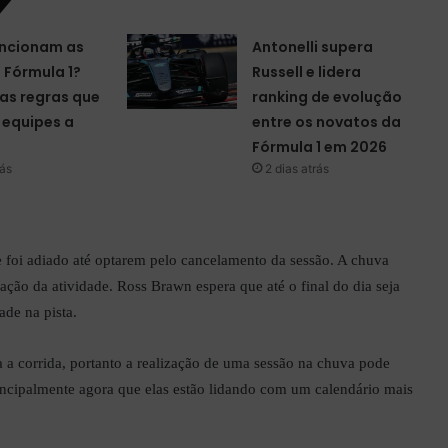
ncionam as
Antonelli supera
a Fórmula 1?
Russell e lidera
as regras que
ranking de evolução
equipes a
entre os novatos da
Fórmula 1 em 2026
rás
2 dias atrás
vre foi adiado até optarem pelo cancelamento da sessão. A chuva
zação da atividade. Ross Brawn espera que até o final do dia seja
dade na pista.
a a corrida, portanto a realização de uma sessão na chuva pode
rincipalmente agora que elas estão lidando com um calendário mais