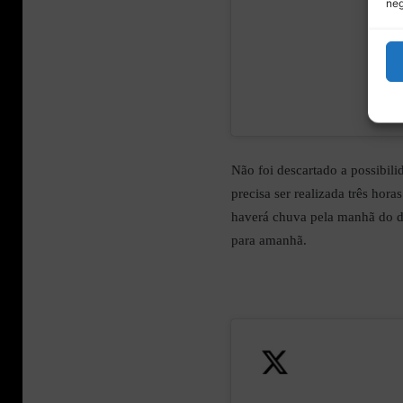
neg
Não foi descartado a possibilid
precisa ser realizada três hor
haverá chuva pela manhã do do
para amanhã.