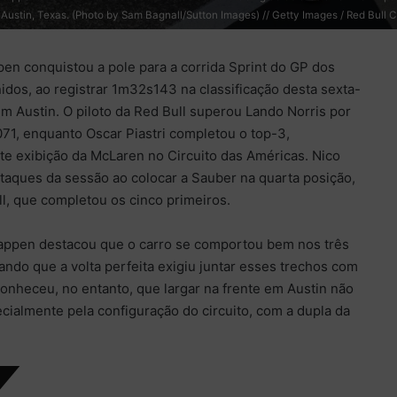
 Austin, Texas. (Photo by Sam Bagnall/Sutton Images) // Getty Images / Red Bull Co
pen conquistou a pole para a corrida Sprint do GP dos
idos, ao registrar 1m32s143 na classificação desta sexta-
 em Austin. O piloto da Red Bull superou Lando Norris por
71, enquanto Oscar Piastri completou o top-3,
te exibição da McLaren no Circuito das Américas. Nico
taques da sessão ao colocar a Sauber na quarta posição,
l, que completou os cinco primeiros.
stappen destacou que o carro se comportou bem nos três
tando que a volta perfeita exigiu juntar esses trechos com
onheceu, no entanto, que largar na frente em Austin não
ecialmente pela configuração do circuito, com a dupla da