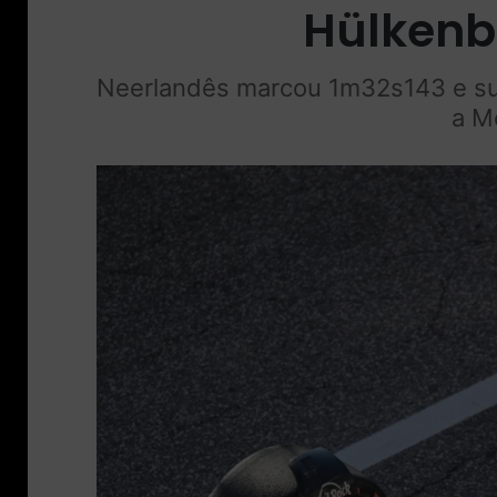
Hülkenb
Neerlandês marcou 1m32s143 e supe
a M