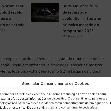
cio promissor
Haas enfrenta falta
ndblad revela
de recursos e
ios da
evolução limitada na
da de estreia
primeira metade da
trás
temporada 2026
6 horas atrás
e especial no fim de semana, mantendo ritmo forte desde
 Gabriel Bortoleto enfrentou dificuldades: apesar de mostrar
-feira, teve uma volta deletada no SQ1 e largará da última
Gerenciar Consentimento de Cookies
vou a Aston Martin ao sexto lugar em sua única tentativa
a fornecer as melhores experiências, usamos tecnologias como cookies para
tiu o sétimo posto com a Williams, enquanto Lewis Hamilton
azenar e/ou acessar informações do dispositivo. O consentimento para essas
 mais uma sexta-feira complicada para o lado da Ferrari.
nologias nos permitirá processar dados como comportamento de navegação ou 
lusivos neste site. Não consentir ou retirar o consentimento pode afetar
 e Charles Leclerc completou o top-10.