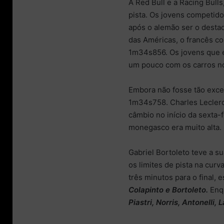
A Red Bull e a Racing Bull
pista. Os jovens competid
após o alemão ser o destaq
das Américas, o francês c
1m34s856. Os jovens que e
um pouco com os carros no
Embora não fosse tão exce
1m34s758. Charles Leclerc
câmbio no início da sexta-f
monegasco era muito alta.
Gabriel Bortoleto teve a s
os limites de pista na curv
três minutos para o final,
Colapinto e Bortoleto.
Enq
Piastri, Norris, Antonelli,