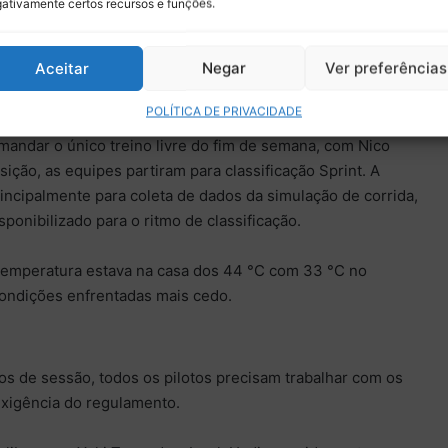
ativamente certos recursos e funções.
ábado (18), às 14h (horário de Brasília), para a disputa da
das Américas.
Aceitar
Negar
Ver preferências
sificação Sprint
POLÍTICA DE PRIVACIDADE
mandar o único treino livre do fim de semana, com Nico
ção, as equipes partiram para classificação Sprint. A
principalmente para coleta de dados da simulação de corrida,
nibilizado para o ritmo de classificação.
a temperatura estava na casa dos 44 °C com 33 °C no
ondições enfrentadas mais cedo.
os de sessão, todos os pilotos precisam trabalhar com os
xigência do regulamento.