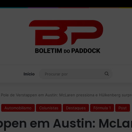
Procurar
Início
por
Pole de Verstappen em Austin: McLaren pressiona e Hülkenberg surp
Automobilismo
Colunistas
Destaques
Fórmula 1
Post
ppen em Austin: McLa