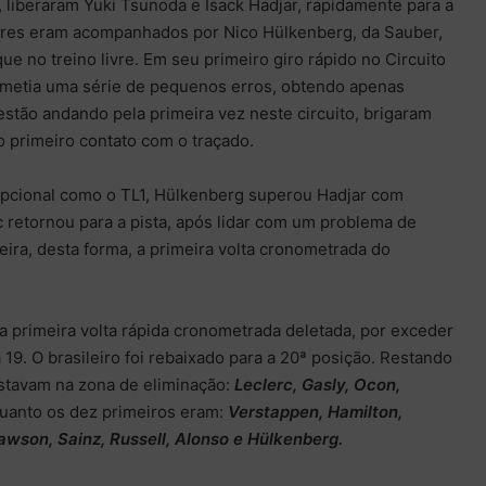
s, liberaram Yuki Tsunoda e Isack Hadjar, rapidamente para a
ores eram acompanhados por Nico Hülkenberg, da Sauber,
ue no treino livre. Em seu primeiro giro rápido no Circuito
ometia uma série de pequenos erros, obtendo apenas
stão andando pela primeira vez neste circuito, brigaram
 primeiro contato com o traçado.
pcional como o TL1, Hülkenberg superou Hadjar com
 retornou para a pista, após lidar com um problema de
eira, desta forma, a primeira volta cronometrada do
ua primeira volta rápida cronometrada deletada, por exceder
a 19. O brasileiro foi rebaixado para a 20ª posição. Restando
 estavam na zona de eliminação:
Leclerc, Gasly, Ocon,
uanto os dez primeiros eram:
Verstappen, Hamilton,
 Lawson, Sainz, Russell, Alonso e Hülkenberg.