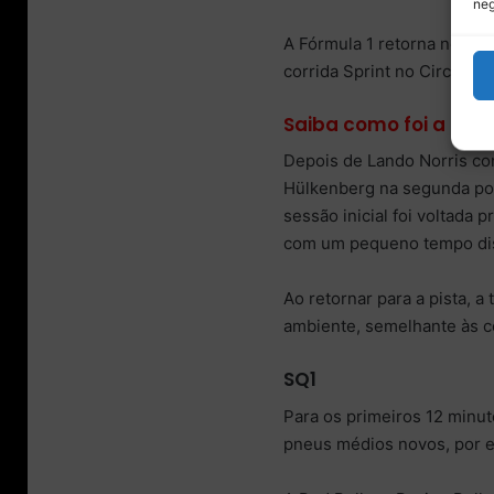
neg
A Fórmula 1 retorna neste s
corrida Sprint no Circuito 
Saiba como foi a Clas
Depois de Lando Norris co
Hülkenberg na segunda posi
sessão inicial foi voltada 
com um pequeno tempo dispo
Ao retornar para a pista, 
ambiente, semelhante às c
SQ1
Para os primeiros 12 minut
pneus médios novos, por e