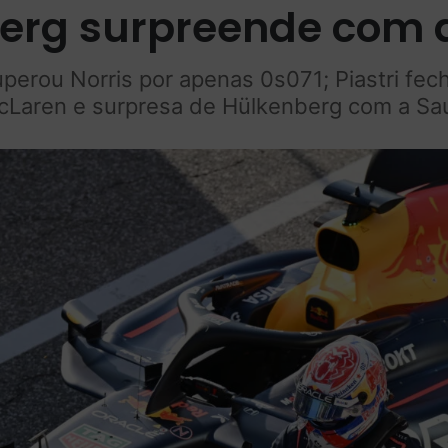
erg surpreende com 
rou Norris por apenas 0s071; Piastri fec
cLaren e surpresa de Hülkenberg com a Sa