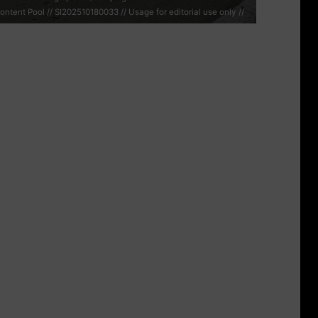
ntent Pool // SI202510180033 // Usage for editorial use only //