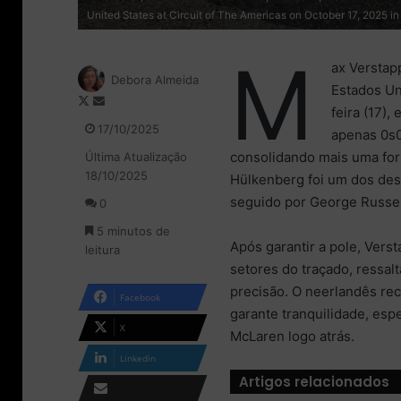
United States at Circuit of The Americas on October 17, 2025 in
M
ax Verstap
Debora Almeida
Estados Un
F
M
feira (17),
o
a
17/10/2025
apenas 0s0
l
n
consolidando mais uma for
Última Atualização
l
d
18/10/2025
o
e
Hülkenberg foi um dos des
w
u
seguido por George Russel
0
o
m
5 minutos de
n
e
Após garantir a pole, Ver
leitura
X
-
setores do traçado, ressal
m
a
precisão. O neerlandês rec
Facebook
i
garante tranquilidade, esp
l
X
McLaren logo atrás.
Linkedin
Artigos relacionados