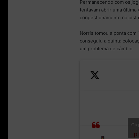
Permanecendo com os jogo
tentavam abrir uma última 
congestionamento na pista,
Norris tomou a ponta com
conseguiu a quinta coloca
um problema de câmbio.
Traffic
T
paradise in
r
Cli
the pit lane!
p