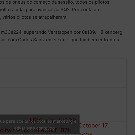
s de pneus do começo da sessão, todos os pilotos
volta rápida, para avançar ao SQ2. Por conta do
 vários pilotos se atrapalharam.
 1m33s224, superando Verstappen por 0s139. Hülkenberg
ção, com Carlos Sainz em sexto – que também enfrentou
— Formula 1
he final runs of SQ1 start
(@F1)
ight here
#F1Sprint
#USGP
que para aceitar os cookies marketing e
October 17,
ativar este conteúdo
ic.twitter.com/LeCtvTLB7f