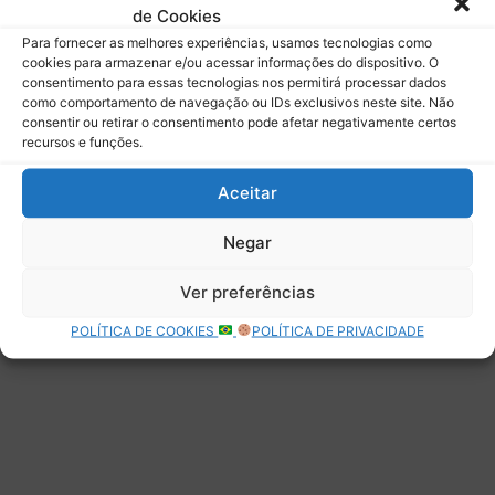
de Cookies
Assinar
Para fornecer as melhores experiências, usamos tecnologias como
cookies para armazenar e/ou acessar informações do dispositivo. O
consentimento para essas tecnologias nos permitirá processar dados
como comportamento de navegação ou IDs exclusivos neste site. Não
consentir ou retirar o consentimento pode afetar negativamente certos
recursos e funções.
Deixe uma resposta
Aceitar
Negar
Ver preferências
POLÍTICA DE COOKIES
POLÍTICA DE PRIVACIDADE