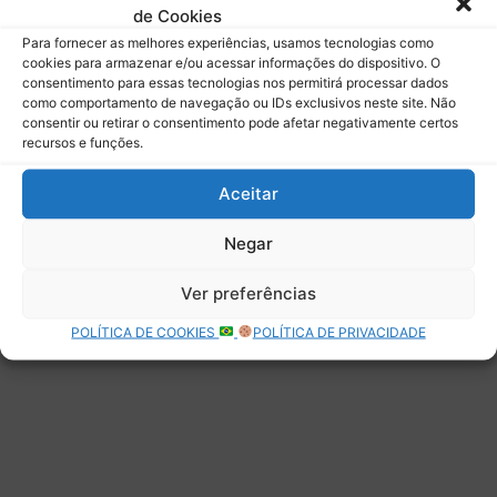
de Cookies
Assinar
Para fornecer as melhores experiências, usamos tecnologias como
cookies para armazenar e/ou acessar informações do dispositivo. O
consentimento para essas tecnologias nos permitirá processar dados
como comportamento de navegação ou IDs exclusivos neste site. Não
consentir ou retirar o consentimento pode afetar negativamente certos
recursos e funções.
Deixe uma resposta
Aceitar
Negar
Ver preferências
POLÍTICA DE COOKIES
POLÍTICA DE PRIVACIDADE