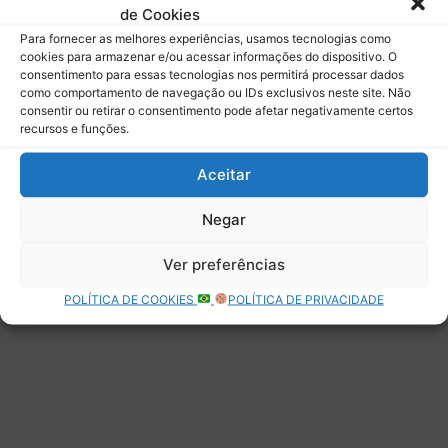
de Cookies
Assinar
Para fornecer as melhores experiências, usamos tecnologias como
cookies para armazenar e/ou acessar informações do dispositivo. O
consentimento para essas tecnologias nos permitirá processar dados
como comportamento de navegação ou IDs exclusivos neste site. Não
consentir ou retirar o consentimento pode afetar negativamente certos
recursos e funções.
Deixe uma resposta
Aceitar
Negar
Ver preferências
POLÍTICA DE COOKIES
POLÍTICA DE PRIVACIDADE