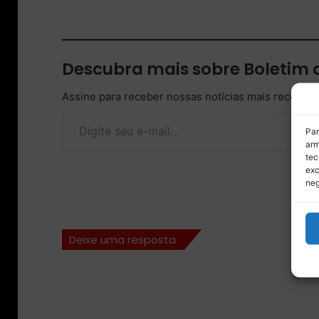
Descubra mais sobre Boletim
Assine para receber nossas notícias mais recentes
Digite seu e-mail…
Par
arm
tec
exc
neg
Deixe uma resposta