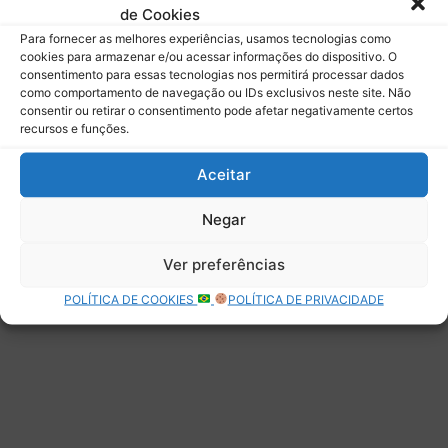
de Cookies
Assinar
Para fornecer as melhores experiências, usamos tecnologias como
cookies para armazenar e/ou acessar informações do dispositivo. O
consentimento para essas tecnologias nos permitirá processar dados
como comportamento de navegação ou IDs exclusivos neste site. Não
consentir ou retirar o consentimento pode afetar negativamente certos
recursos e funções.
Deixe uma resposta
Aceitar
Negar
Ver preferências
POLÍTICA DE COOKIES
POLÍTICA DE PRIVACIDADE