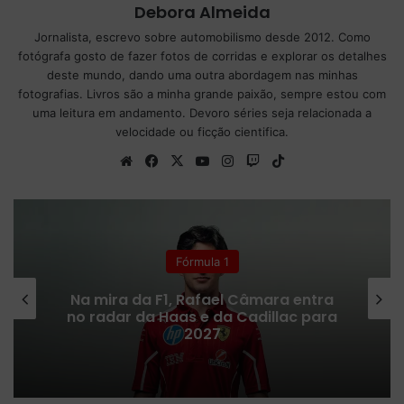
Debora Almeida
Jornalista, escrevo sobre automobilismo desde 2012. Como
fotógrafa gosto de fazer fotos de corridas e explorar os detalhes
deste mundo, dando uma outra abordagem nas minhas
fotografias. Livros são a minha grande paixão, sempre estou com
uma leitura em andamento. Devoro séries seja relacionada a
velocidade ou ficção cientifica.
We
Fa
X
Yo
Ins
Tw
Tik
bsi
ce
uT
tag
itc
To
te
bo
ub
ra
h
k
ok
e
m
Fórmula 1
Problemas na F2 em 2026
complicam chances de Colton Herta
na Fórmula 1