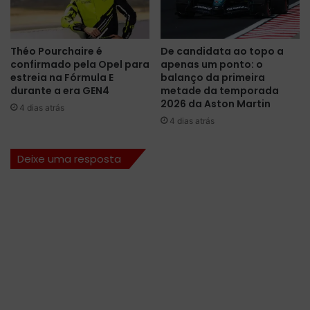
i
p
t
a
a
r
Théo Pourchaire é
De candidata ao topo a
m
t
confirmado pela Opel para
apenas um ponto: o
e
i
estreia na Fórmula E
balanço da primeira
n
c
durante a era GEN4
metade da temporada
t
i
2026 da Aston Martin
4 dias atrás
o
p
4 dias atrás
n
a
o
r
Deixe uma resposta
B
d
a
a
h
f
r
i
e
n
i
a
n
l
d
o
p
r