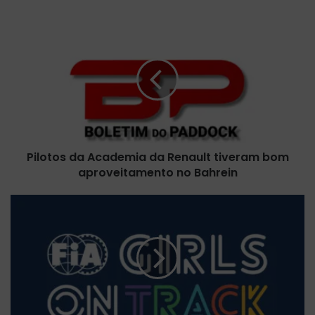
P
i
l
o
t
o
s
d
a
Pilotos da Academia da Renault tiveram bom
A
aproveitamento no Bahrein
c
a
d
A
e
n
m
t
i
o
a
n
d
e
a
l
R
l