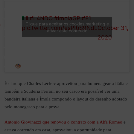
— #L4NDO
you’ll
#L4NDO
#ImolaGP
#F1
(@TeamL4ND
be
Clique para aceitar os cookies marketing e
pic.twitter.com/esPIbS9NdL
October 31,
seeing
ativar este conteúdo
2020
this
beauty
in the
flesh
É claro que Charles Leclerc aproveitou para homenagear a Itália e
também a Scuderia Ferrari, no seu casco era possível ver uma
bandeira italiana e Ímola compondo o layout do desenho adotado
pelo monegasco para a prova.
Antonio Giovinazzi que renovou o contrato com a Alfa Romeo
e
estava correndo em casa, aproveitou a oportunidade para