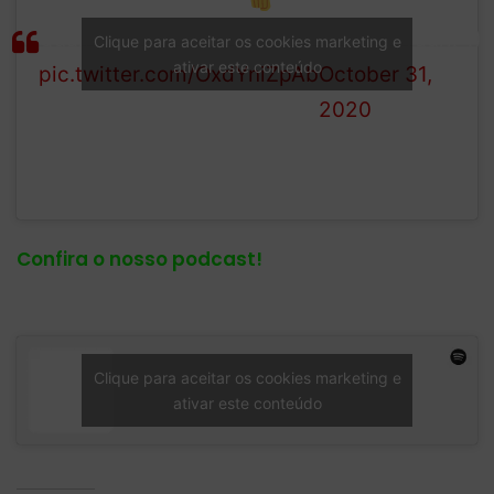
Who else is HYPED?!
It’s
AlphaTauri
Quali Time!
(@AlphaTauriF1)
Clique para aceitar os cookies marketing e
ativar este conteúdo
pic.twitter.com/OxdYniZpAb
October 31,
2020
Confira o nosso podcast!
Clique para aceitar os cookies marketing e
ativar este conteúdo