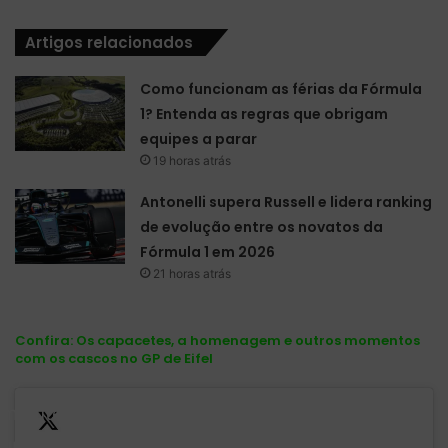
Artigos relacionados
Como funcionam as férias da Fórmula
1? Entenda as regras que obrigam
equipes a parar
19 horas atrás
Antonelli supera Russell e lidera ranking
de evolução entre os novatos da
Fórmula 1 em 2026
21 horas atrás
Confira:
Os capacetes, a homenagem e outros momentos
com os cascos no GP de Eifel
19
minutes
until