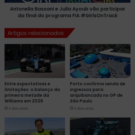
e
a
n
Antonella Bassani e Julia Ayoub vão participar
B
a
da final do programa FIA #GirlsOnTrack
a
u
s
l
s
Artigos relacionados
t
a
t
n
i
i
v
e
e
J
r
u
a
l
m
i
Entre expectativas e
Porto confirma venda de
b
a
limitações: o balanço da
ingressos para
o
A
primeira metade da
arquibancada no GP de
m
y
Williams em 2026
São Paulo
a
o
3 dias atrás
4 dias atrás
p
u
r
b
o
v
v
ã
e
o