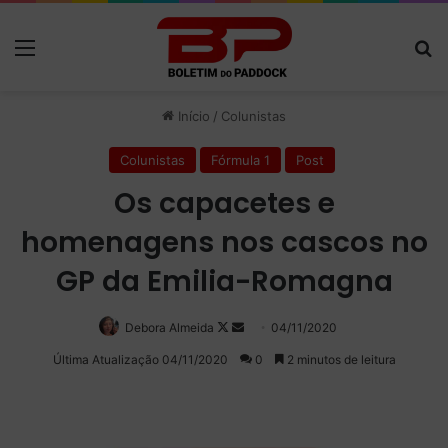
Menu
P
Início
/
Colunistas
Colunistas
Fórmula 1
Post
Os capacetes e
homenagens nos cascos no
GP da Emilia-Romagna
Debora Almeida
Follow
Mande
04/11/2020
on
um
Última Atualização 04/11/2020
0
2 minutos de leitura
X
e-
mail