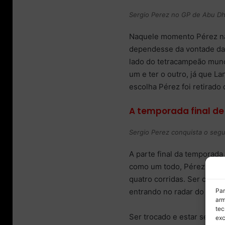
Sergio Perez no GP de Abu Dha
Naquele momento Pérez não
dependesse da vontade da 
lado do tetracampeão mundi
um e ter o outro, já que L
escolha Pérez foi retirado
A temporada final de 
Sergio Perez conquista o segu
A parte final da temporad
como um todo, Pérez pontu
quatro corridas. Ser consis
Par
entrando no radar do time.
arm
tec
Ser trocado e estar sem um
exc