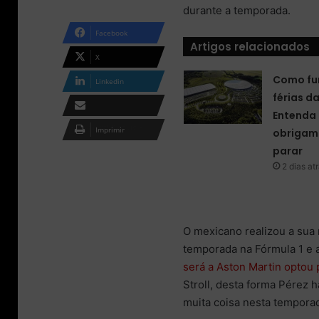
durante a temporada.
m
a
Facebook
i
Artigos relacionados
l
X
Como fu
Linkedin
férias d
Entenda 
Compartilhar via e-
Imprimir
obrigam 
mail
parar
2 dias at
O mexicano realizou a sua
temporada na Fórmula 1 e 
será a Aston Martin optou 
Stroll, desta forma Pérez 
muita coisa nesta tempora