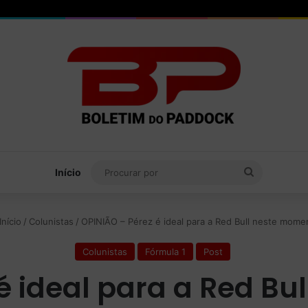
Procurar
Início
por
Início
/
Colunistas
/
OPINIÃO – Pérez é ideal para a Red Bull neste mome
Colunistas
Fórmula 1
Post
é ideal para a Red B