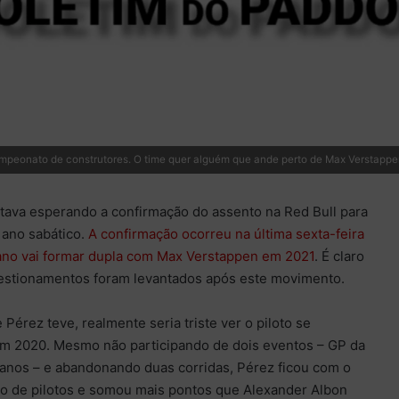
ampeonato de construtores. O time quer alguém que ande perto de Max Verstapp
tava esperando a confirmação do assento na Red Bull para
u ano sabático.
A confirmação ocorreu na última sexta-feira
cano vai formar dupla com Max Verstappen em 2021
. É claro
estionamentos foram levantados após este movimento.
Pérez teve, realmente seria triste ver o piloto se
m 2020. Mesmo não participando de dois eventos – GP da
anos – e abandonando duas corridas, Pérez ficou com o
o de pilotos e somou mais pontos que Alexander Albon