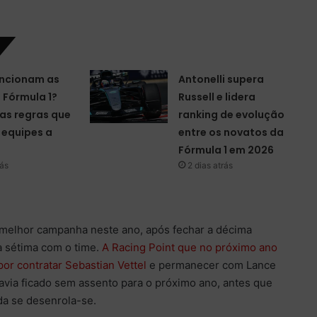
ncionam as
Antonelli supera
a Fórmula 1?
Russell e lidera
as regras que
ranking de evolução
equipes a
entre os novatos da
Fórmula 1 em 2026
rás
2 dias atrás
 melhor campanha neste ano, após fechar a décima
a sétima com o time.
A Racing Point que no próximo ano
por contratar Sebastian Vettel
e permanecer com Lance
havia ficado sem assento para o próximo ano, antes que
da se desenrola-se.