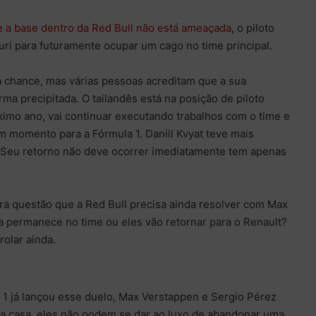
e a base dentro da Red Bull não está ameaçada
, o piloto
ri para futuramente ocupar um cago no time principal.
a chance, mas várias pessoas acreditam que a sua
a precipitada. O tailandês está na posição de piloto
ximo ano, vai continuar executando trabalhos com o time e
m momento para a Fórmula 1. Daniil Kvyat teve mais
 Seu retorno não deve ocorrer imediatamente tem apenas
ra questão que a Red Bull precisa ainda resolver com Max
 permanece no time ou eles vão retornar para o Renault?
rolar ainda.
a 1 já lançou esse duelo, Max Verstappen e Sergio Pérez
ra casa, eles não podem se dar ao luxo de abandonar uma