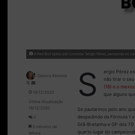
A Red Bull optou por contratar Sergio Pérez, pensando no c
S
ergio Pérez es
Debora Almeida
não tirar o se
F
M
(18) e o mexi
o
a
19/12/2020
que alguns qu
l
n
Última Atualização
l
d
19/12/2020
o
e
Se pautarmos pelo ano que 
w
u
despedindo da Fórmula 1 e
0
o
m
Grã-Bretanha e GP dos 70 
5 minutos de
n
e
quarto lugar do campeonat
leitura
X
-