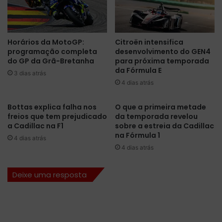
a
d
K
e
Horários da MotoGP:
Citroën intensifica
s
programação completa
desenvolvimento do GEN4
e
do GP da Grã-Bretanha
para próxima temporada
l
da Fórmula E
3 dias atrás
o
4 dias atrás
w
s
k
Bottas explica falha nos
O que a primeira metade
i
freios que tem prejudicado
da temporada revelou
a Cadillac na F1
sobre a estreia da Cadillac
d
na Fórmula 1
o
4 dias atrás
m
4 dias atrás
i
n
Deixe uma resposta
a
R
i
c
h