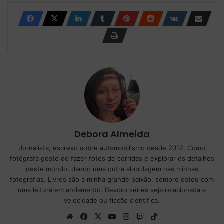
Debora Almeida
Jornalista, escrevo sobre automobilismo desde 2012. Como
fotógrafa gosto de fazer fotos de corridas e explorar os detalhes
deste mundo, dando uma outra abordagem nas minhas
fotografias. Livros são a minha grande paixão, sempre estou com
uma leitura em andamento. Devoro séries seja relacionada a
velocidade ou ficção cientifica.
We
Fa
X
Yo
Ins
Tw
Tik