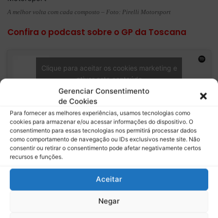
A melhor volta com cada composto – Foto: Pirelli Motorsport
Confira o podcast sobre o GP da Toscana
Clique para aceitar os cookies marketing e
ativar este conteúdo
Gerenciar Consentimento
de Cookies
Para fornecer as melhores experiências, usamos tecnologias como
cookies para armazenar e/ou acessar informações do dispositivo. O
consentimento para essas tecnologias nos permitirá processar dados
como comportamento de navegação ou IDs exclusivos neste site. Não
consentir ou retirar o consentimento pode afetar negativamente certos
Relacionado
recursos e funções.
Pirelli aposta nos compostos
Pirelli leva gama dura de
mais macios para o GP de
pneus para Silverstone e
Aceitar
Mônaco; prova volta ao
mira estratégia de uma
formato tradicional em 2026
parada na F1
Negar
Os pneus escolhidos pela