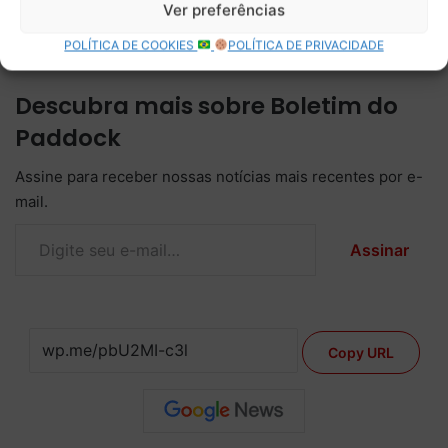
Pirelli para o GP da Toscana
Ver preferências
POLÍTICA DE COOKIES
POLÍTICA DE PRIVACIDADE
Descubra mais sobre Boletim do
Paddock
Assine para receber nossas notícias mais recentes por e-
mail.
Digite seu e-mail…
Assinar
Copy URL