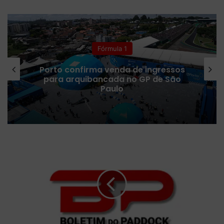
bsi
ce
uT
tag
itc
To
te
bo
ub
ra
h
k
ok
e
m
Fórmula 1
Porto confirma venda de ingressos
para arquibancada no GP de São
Paulo
R
a
i
o
-
X
d
o