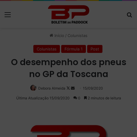
Menu
P
Início
/
Colunistas
Colunistas
Fórmula 1
Post
O desempenho dos pneus
no GP da Toscana
Debora Almeida
Follow
Mande
15/09/2020
on
um
Última Atualização 15/09/2020
0
2 minutos de leitura
X
e-
mail