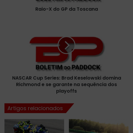
G
Raio-X do GP da Toscana
P
d
a
N
T
A
o
S
s
C
c
A
a
R
n
C
a
u
p
NASCAR Cup Series: Brad Keselowski domina
S
Richmond e se garante na sequência dos
e
r
playoffs
i
e
Artigos relacionados
s
:
B
r