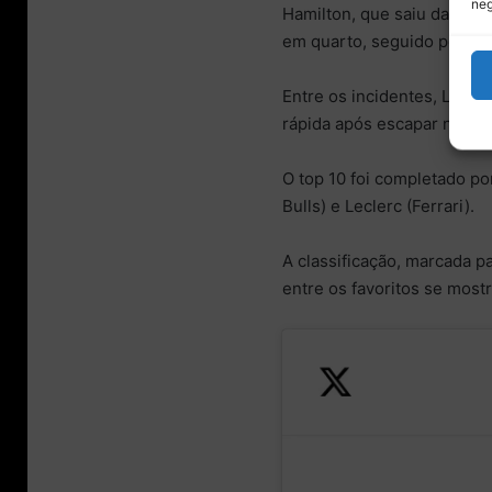
neg
Hamilton, que saiu da pist
em quarto, seguido pelas 
Entre os incidentes, Liam 
rápida após escapar na Cur
O top 10 foi completado po
Bulls) e Leclerc (Ferrari).
A classificação, marcada pa
entre os favoritos se most