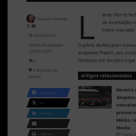
L
ando Norris fec
Debora Almeida
do Azerbaijão n
F
M
treino marcado 
o
a
20/09/2025
l
n
O piloto da McLaren cravo
Última Atualização
l
d
20/09/2025
o
e
enquanto Piastri, seu compa
w
u
terminou em terceiro lugar
0
o
m
2 minutos de
n
e
Artigos relacionados
leitura
X
-
m
Receita 
a
Facebook
i
despenc
l
X
cancela
provas n
Linkedin
Médio, r
Media
Compartilhar via e-
Imprimir
7 horas a