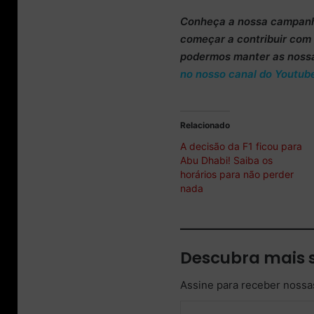
Conheça
a nossa campan
começar a
contribuir co
podermos manter as noss
no nosso canal do Youtub
Relacionado
A decisão da F1 ficou para
Abu Dhabi! Saiba os
horários para não perder
nada
Descubra mais 
Assine para receber nossas
Digite seu e-mail…