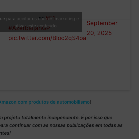
— Formula
McLarens with Hamilton not
1 (@F1)
far behind
#F1
que para aceitar os cookies marketing e
ION
September
ativar este conteúdo
#AzerbaijanGP
20, 2025
pic.twitter.com/BIoc2qS4oa
Amazon com produtos de automobilismo
!
m projeto totalmente
independente
. É por isso que
para continuar
com as nossas publicações em todas as
ntes!