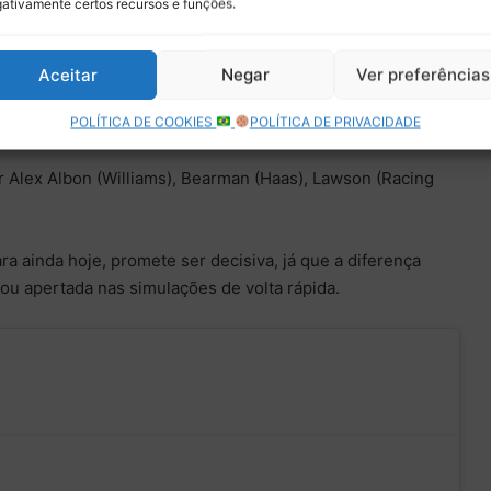
ativamente certos recursos e funções.
a na Curva 3 no início, conseguiu se recuperar e terminou
Mercedes de Kimi Antonelli e George Russell.
Aceitar
Negar
Ver preferências
Lawson rodou na Curva 16 e Piastri abortou uma volta
va 4, mas ainda garantiu o terceiro tempo.
POLÍTICA DE COOKIES
POLÍTICA DE PRIVACIDADE
r Alex Albon (Williams), Bearman (Haas), Lawson (Racing
ra ainda hoje, promete ser decisiva, já que a diferença
rou apertada nas simulações de volta rápida.
Verstappen splits the