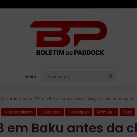
Procurar
Início
por
1
/
Norris lidera o TL3 em Baku antes da classificação, com Verstappen e 
Automobilismo
Colunistas
Destaques
Fórmula 1
Post
TL3 em Baku antes da c