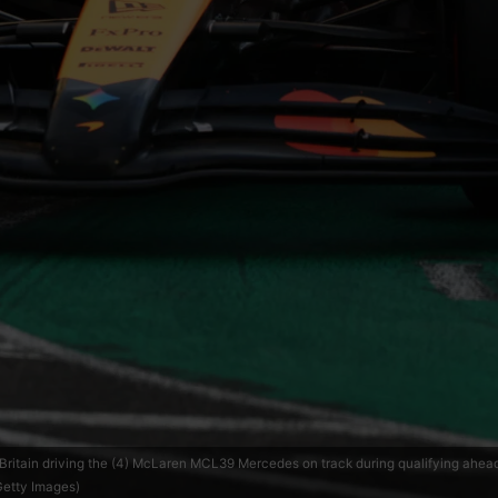
ain driving the (4) McLaren MCL39 Mercedes on track during qualifying ahead of
Getty Images)