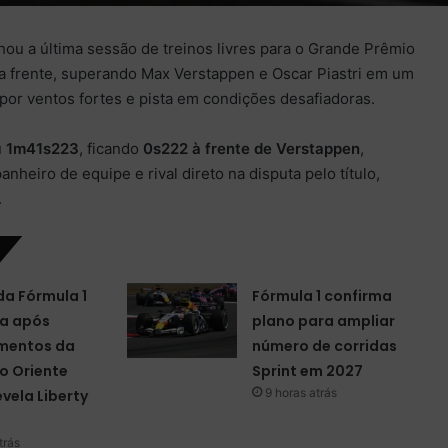
hou a última sessão de treinos livres para o Grande Prêmio
a frente, superando Max Verstappen e Oscar Piastri em um
por ventos fortes e pista em condições desafiadoras.
u
1m41s223
, ficando
0s222 à frente de Verstappen
,
nheiro de equipe e rival direto na disputa pelo título,
.
da Fórmula 1
Fórmula 1 confirma
a após
plano para ampliar
mentos da
número de corridas
o Oriente
Sprint em 2027
9 horas atrás
evela Liberty
trás