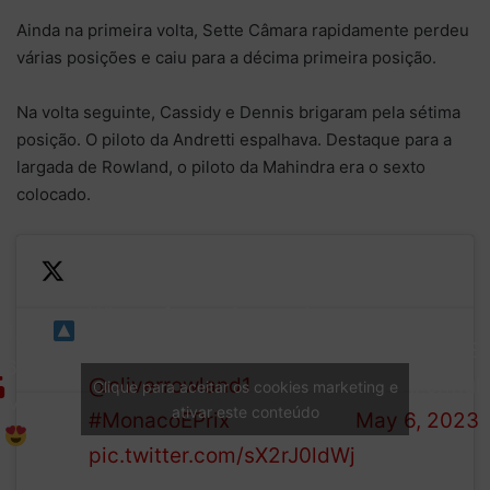
Ainda na primeira volta, Sette Câmara rapidamente perdeu
várias posições e caiu para a décima primeira posição.
Na volta seguinte, Cassidy e Dennis brigaram pela sétima
posição. O piloto da Andretti espalhava. Destaque para a
largada de Rowland, o piloto da Mahindra era o sexto
colocado.
What a fantastic opening
13th
couple of laps for
— Formula E
6th in
@oliverrowland1
!
(@FIAFormula
Clique para aceitar os cookies marketing e
Monaco!
ativar este conteúdo
#MonacoEPrix
May 6, 2023
pic.twitter.com/sX2rJ0ldWj