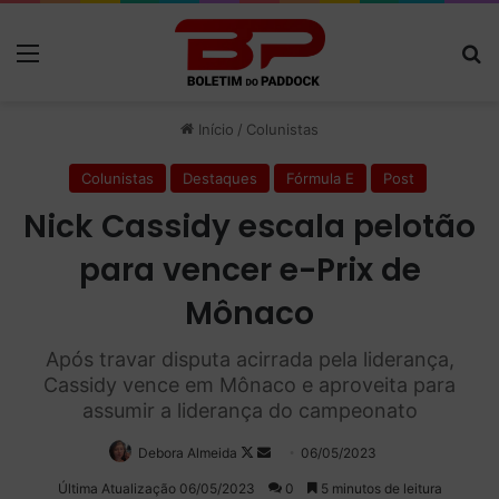
Menu
P
Início
/
Colunistas
Colunistas
Destaques
Fórmula E
Post
Nick Cassidy escala pelotão
para vencer e-Prix de
Mônaco
Após travar disputa acirrada pela liderança,
Cassidy vence em Mônaco e aproveita para
assumir a liderança do campeonato
Debora Almeida
Follow
Mande
06/05/2023
on
um
Última Atualização 06/05/2023
0
5 minutos de leitura