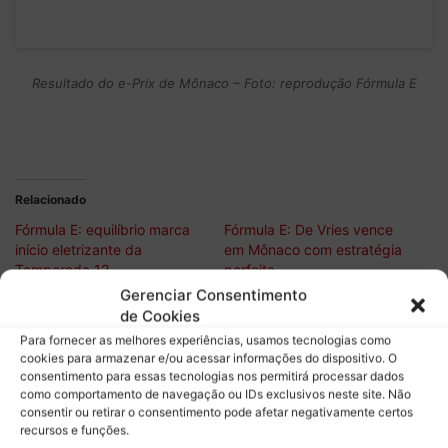
Resultado do e-Prix de Mônaco – Foto: reprodução Fórmula E
Relacionado
Fórmula E: equilíbrio marca
Fórmula E: De Vries vence
início eletrizante da
em Mônaco com estratégia
Temporada 12
perfeita
Gerenciar Consentimento
Fórmula E desembarca em
de Cookies
Madri: confira horários e o
Para fornecer as melhores experiências, usamos tecnologias como
que esperar do e-Prix em
cookies para armazenar e/ou acessar informações do dispositivo. O
Jarama
consentimento para essas tecnologias nos permitirá processar dados
como comportamento de navegação ou IDs exclusivos neste site. Não
consentir ou retirar o consentimento pode afetar negativamente certos
recursos e funções.