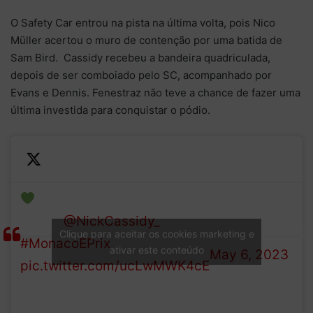
O Safety Car entrou na pista na última volta, pois Nico
Müller acertou o muro de contenção por uma batida de
Sam Bird. Cassidy recebeu a bandeira quadriculada,
depois de ser comboiado pelo SC, acompanhado por
Evans e Dennis. Fenestraz não teve a chance de fazer uma
última investida para conquistar o pódio.
Your championship
— Formula E
leader!
@NickCassidy_
(@FIAFormulaE)
Clique para aceitar os cookies marketing e
#MonacoEPrix
ativar este conteúdo
May 6, 2023
pic.twitter.com/ucLwMWK4cE