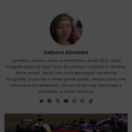
Debora Almeida
Jornalista, escrevo sobre automobilismo desde 2012. Como
fotógrafa gosto de fazer fotos de corridas e explorar os detalhes
deste mundo, dando uma outra abordagem nas minhas
fotografias. Livros são a minha grande paixão, sempre estou com
uma leitura em andamento. Devoro séries seja relacionada a
velocidade ou ficção cientifica.
We
Fa
X
Yo
Ins
Tw
Tik
bsi
ce
uT
tag
itc
To
te
bo
ub
ra
h
k
ok
e
m