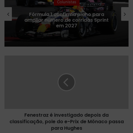
Colunistas
Fórmula 1 confirma plano para
ampliar número de corridas Sprint
em 2027
F
e
n
e
s
t
r
a
z
Fenestraz é investigado depois da
é
classificação, pole do e-Prix de Mônaco passa
i
n
para Hughes