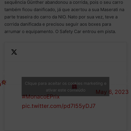
sequência Günther abandonou a corrida, pois o seu carro
também ficou danificado, já que acertou a sua Maserati na
parte traseira do carro da NIO. Nato por sua vez, teve a
corrida danificada e precisou seguir aos boxes para
arrumar o equipamento. O Safety Car entrou em pista.
This is how the race ended
for the Maserati MSG
Günther
— Formula E
Racing driver and brought
(@FIAFormul
Clique para aceitar os cookies marketing e
out the Safety Car
ativar este conteúdo
Ticktum
May 6, 2023
#MonacoEPrix
pic.twitter.com/pd7I55yDJ7