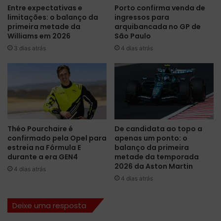
Entre expectativas e
Porto confirma venda de
i
L
limitações: o balanço da
ingressos para
f
3
primeira metade da
arquibancada no GP de
i
e
Williams em 2026
São Paulo
c
m
3 dias atrás
4 dias atrás
a
M
ç
i
ã
a
o
m
,
i
p
n
o
a
l
l
Théo Pourchaire é
De candidata ao topo a
e
i
confirmado pela Opel para
apenas um ponto: o
d
d
estreia na Fórmula E
balanço da primeira
o
e
durante a era GEN4
metade da temporada
e
r
2026 da Aston Martin
4 dias atrás
-
a
4 dias atrás
P
n
r
ç
Deixe uma resposta
i
a
x
,