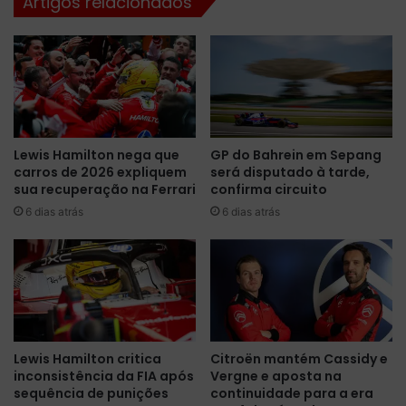
Artigos relacionados
a
s
r
p
a
n
a
e
F
u
ó
s
r
d
m
a
Lewis Hamilton nega que
GP do Bahrein em Sepang
u
r
carros de 2026 expliquem
será disputado à tarde,
l
o
sua recuperação na Ferrari
confirma circuito
a
d
E
6 dias atrás
6 dias atrás
a
?
d
a
e
a
q
u
a
Lewis Hamilton critica
Citroën mantém Cassidy e
n
inconsistência da FIA após
Vergne e aposta na
t
sequência de punições
continuidade para a era
i