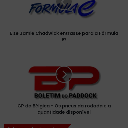
a
m
i
e
C
E se Jamie Chadwick entrasse para a Fórmula
h
E?
a
d
w
G
i
P
c
d
k
a
e
B
n
é
t
l
r
g
a
i
s
GP da Bélgica - Os pneus da rodada e a
c
s
quantidade disponível
a
e
-
p
O