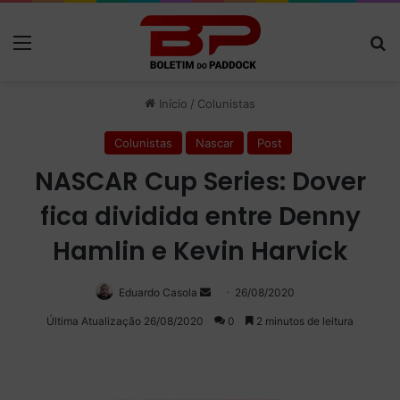
Menu
P
Início
/
Colunistas
Colunistas
Nascar
Post
NASCAR Cup Series: Dover
fica dividida entre Denny
Hamlin e Kevin Harvick
Eduardo Casola
Mande
26/08/2020
um
Última Atualização 26/08/2020
0
2 minutos de leitura
e-
mail