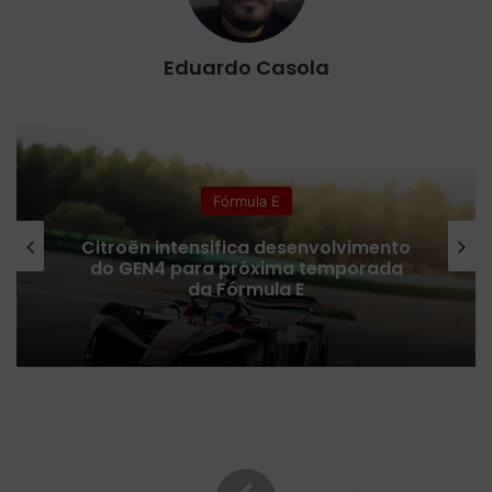
Eduardo Casola
Fórmula E
Citroën intensifica desenvolvimento
do GEN4 para próxima temporada
da Fórmula E
E
s
e
J