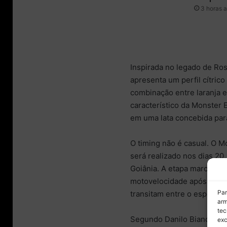
3 horas a
Inspirada no legado de Ro
apresenta um perfil cítrico
combinação entre laranja e
característico da Monster E
em uma lata concebida par
O timing não é casual. O M
será realizado nos dias 2
Goiânia. A etapa marca o 
motovelocidade após anos
Par
transitam entre o esporte 
arm
tec
Segundo Danilo Biancalana
exc