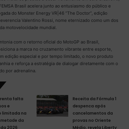
FEMSA Brasil acelera junto ao entusiasmo do público e
egada do Monster Energy VR|46 “The Doctor”, edição
 reverencia Valentino Rossi, nome eternizado como um dos
 da motovelocidade mundial.
tonia com o retorno oficial do MotoGP ao Brasil,
siciona a marca no cruzamento vibrante entre esporte,
Em edição especial e por tempo limitado, o novo produto
anhia e reforça a estratégia de dialogar diretamente com o
do por adrenalina.
renta falta
Receita da Fórmula 1
sos e
despenca após
 limitada na
cancelamentos da
a metade da
provas no Oriente
da 2026
Médio, revela Liberty