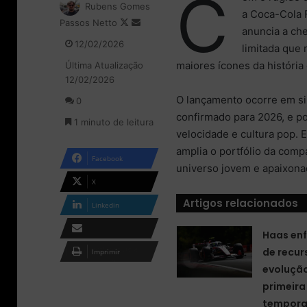
C
Rubens Gomes
a Coca-Cola 
Passos Netto
F
M
anuncia a ch
o
a
12/02/2026
limitada que
l
n
maiores ícones da história
Última Atualização
l
d
12/02/2026
o
e
w
u
O lançamento ocorre em sin
0
o
m
confirmado para 2026, e po
1 minuto de leitura
n
e
velocidade e cultura pop. 
X
-
amplia o portfólio da comp
m
Facebook
a
universo jovem e apaixona
i
X
l
Artigos relacionados
Linkedin
Haas enf
Compartilhar via e-
de recur
Imprimir
mail
evolução
primeir
tempora