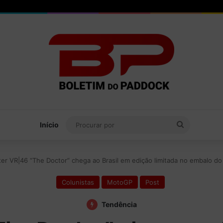
Procurar
Início
por
er VR|46 “The Doctor” chega ao Brasil em edição limitada no embalo d
Colunistas
MotoGP
Post
Tendência