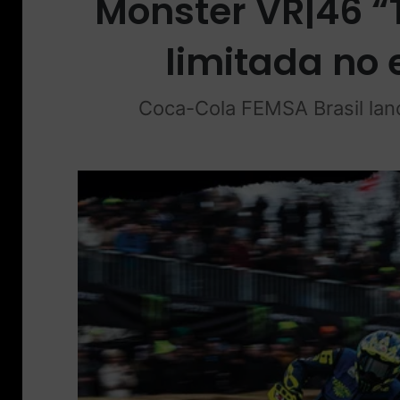
Monster VR|46 “
limitada no
Coca-Cola FEMSA Brasil lanç