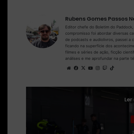
Rubens Gomes Passos N
Editor chefe do Boletim do Paddock,
compromisso foi abordar diversas c
de podcasts e audiolivros, passei a
ficando na superfície dos acontecim
filmes e séries de ação, ficção cie
análises e me aprofundar na parte té
We
Fa
X
Yo
Ins
Tw
Tik
bsi
ce
uT
tag
itc
To
te
bo
ub
ra
h
k
ok
e
m
Ler
2