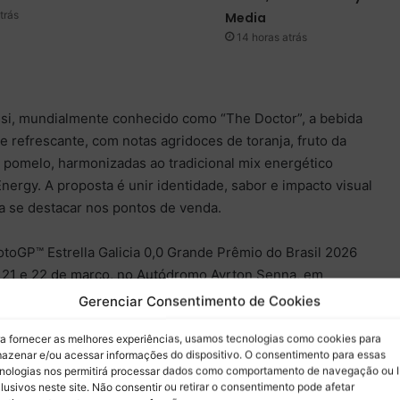
trás
Media
14 horas atrás
ssi, mundialmente conhecido como “The Doctor”, a bebida
 e refrescante, com notas agridoces de toranja, fruto da
 pomelo, harmonizadas ao tradicional mix energético
nergy. A proposta é unir identidade, sabor e impacto visual
a se destacar nos pontos de venda.
otoGP™ Estrella Galicia 0,0 Grande Prêmio do Brasil 2026
0, 21 e 22 de março, no Autódromo Ayrton Senna, em
reencontro do país com o principal campeonato mundial da
Gerenciar Consentimento de Cookies
 de ausência, um momento estratégico para marcas que
a fornecer as melhores experiências, usamos tecnologias como cookies para
de alta performance, o lifestyle e o consumo jovem.
azenar e/ou acessar informações do dispositivo. O consentimento para essas
nologias nos permitirá processar dados como comportamento de navegação ou 
, Gerente de Marketing da Coca-Cola FEMSA Brasil, a
lusivos neste site. Não consentir ou retirar o consentimento pode afetar