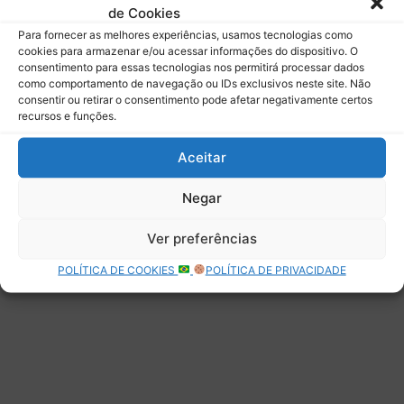
de Cookies
Assinar
Para fornecer as melhores experiências, usamos tecnologias como
cookies para armazenar e/ou acessar informações do dispositivo. O
consentimento para essas tecnologias nos permitirá processar dados
como comportamento de navegação ou IDs exclusivos neste site. Não
consentir ou retirar o consentimento pode afetar negativamente certos
recursos e funções.
Deixe uma resposta
Aceitar
Negar
Ver preferências
POLÍTICA DE COOKIES
POLÍTICA DE PRIVACIDADE