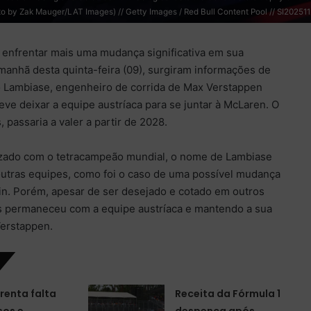
o by Zak Mauger/LAT Images) // Getty Images / Red Bull Content Pool // SI20251123
 enfrentar mais uma mudança significativa em sua
 manhã desta quinta-feira (09), surgiram informações de
 Lambiase, engenheiro de corrida de Max Verstappen
eve deixar a equipe austríaca para se juntar à McLaren. O
 passaria a valer a partir de 2028.
lizado com o tetracampeão mundial, o nome de Lambiase
tras equipes, como foi o caso de uma possível mudança
in. Porém, apesar de ser desejado e cotado em outros
nos permaneceu com a equipe austríaca e mantendo a sua
Verstappen.
renta falta
Receita da Fórmula 1
sos e
despenca após