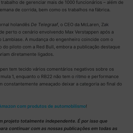
abalho de gerenciar mais de 1000 funcionários – além de
 semana de corrida, bem como os trabalhos na fábrica.
ornal holandês
De Telegraaf
, o CEO da McLaren, Zak
e perto o cenário envolvendo Max Verstappen após a
ro Lambiase. A mudança do engenheiro coincide com o
to do piloto com a Red Bull, embora a publicação destaque
riam diretamente ligados.
pen tem tecido vários comentários negativos sobre os
mula 1, enquanto o RB22 não tem o ritmo e performance
m constantemente ameaçado deixar a categoria ao final do
Amazon com produtos de automobilismo
!
m projeto totalmente
independente
. É por isso que
para continuar
com as nossas publicações em todas as