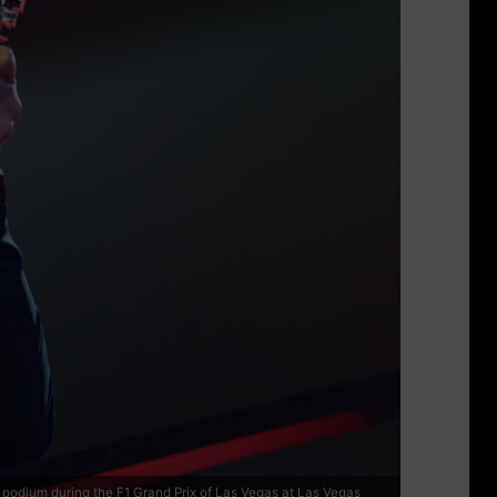
odium during the F1 Grand Prix of Las Vegas at Las Vegas