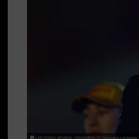
LAS VEGAS, NEVADA - NOVEMBER 22: Gianpiero Lambiase, Head 