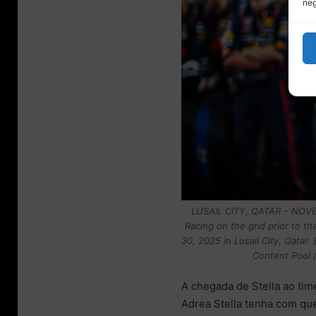
neg
LUSAIL CITY, QATAR – NOVEM
Racing on the grid prior to th
30, 2025 in Lusail City, Qatar
Content Pool /
A chegada de Stella ao tim
Adrea Stella tenha com qu