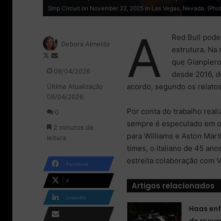
Strip Circuit on November 22, 2025 in Las Vegas, Nevada. (Phot
A
Red Bull pode
Debora Almeida
estrutura. Na
F
M
que Gianpiero
o
a
09/04/2026
desde 2016, d
l
n
acordo, segundo os relatos,
Última Atualização
l
d
09/04/2026
o
e
w
u
Por conta do trabalho rea
0
o
m
sempre é especulado em ou
2 minutos de
n
e
para Williams e Aston Mart
leitura
X
-
times, o italiano de 45 a
m
a
estreita colaboração com 
Facebook
i
l
X
Artigos relacionados
Linkedin
Haas enf
de recur