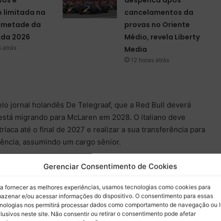
 limitada na
cancelamentos da
a metade da
provas no Oriente
da 2026
Médio, revela Liberty
 atrás
Media
12 horas atrás
elo jornal holandês De Telegraaf, que a Red Bull deverá
 está migrando para McLaren em 2028. O italiano deve
aca até o final de 2027 e realizar a sua transferência para
ência, assumindo um cargo sênior.
Gerenciar Consentimento de Cookies
a fornecer as melhores experiências, usamos tecnologias como cookies para
azenar e/ou acessar informações do dispositivo. O consentimento para essas
nologias nos permitirá processar dados como comportamento de navegação ou 
lusivos neste site. Não consentir ou retirar o consentimento pode afetar