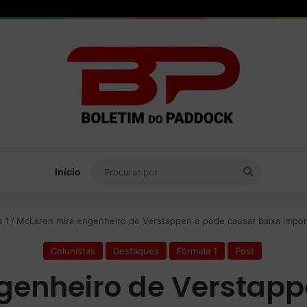
Procurar
Início
por
 1
/
McLaren mira engenheiro de Verstappen e pode causar baixa import
Colunistas
Destaques
Fórmula 1
Post
genheiro de Verstapp