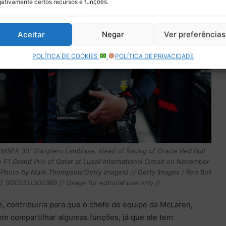
ativamente certos recursos e funções.
Aceitar
Negar
Ver preferências
POLÍTICA DE COOKIES
POLÍTICA DE PRIVACIDADE
BER 30: Gianpiero Lambiase, Head of Racing of Oracle Red Bull
e F1 Grand Prix of Qatar at Lusail International Circuit on November
. (Photo by Mark Thompson/Getty Images) // Getty Images / Red Bull
/ SI202511300369 // Usage for editorial use only //
e, contribuiria para que o chefe de equipe da McLaren,
em compartilhar algumas funções, já que ele tem