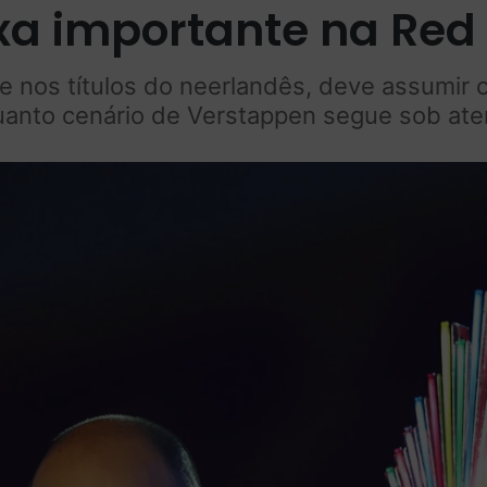
xa importante na Red 
 nos títulos do neerlandês, deve assumir ca
anto cenário de Verstappen segue sob at