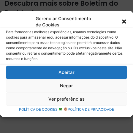
Descubra mais sobre Boletim do
Paddock
Gerenciar Consentimento
Assine para receber nossas notícias mais recentes por e-
de Cookies
mail.
Para fornecer as melhores experiências, usamos tecnologias como
cookies para armazenar e/ou acessar informações do dispositivo. O
Digite seu e-mail…
consentimento para essas tecnologias nos permitirá processar dados
Assinar
como comportamento de navegação ou IDs exclusivos neste site. Não
consentir ou retirar o consentimento pode afetar negativamente certos
recursos e funções.
Aceitar
Deixe uma resposta
Negar
Ver preferências
POLÍTICA DE COOKIES
POLÍTICA DE PRIVACIDADE