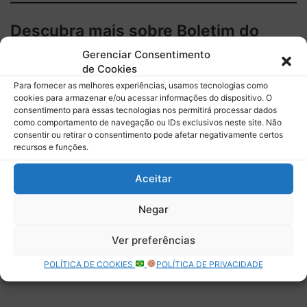
Descubra mais sobre Boletim do
Paddock
Gerenciar Consentimento
de Cookies
Assine para receber nossas notícias mais recentes por e-
Para fornecer as melhores experiências, usamos tecnologias como
mail.
cookies para armazenar e/ou acessar informações do dispositivo. O
consentimento para essas tecnologias nos permitirá processar dados
Digite seu e-mail…
como comportamento de navegação ou IDs exclusivos neste site. Não
Assinar
consentir ou retirar o consentimento pode afetar negativamente certos
recursos e funções.
Aceitar
Negar
Deixe uma resposta
Ver preferências
POLÍTICA DE COOKIES
POLÍTICA DE PRIVACIDADE