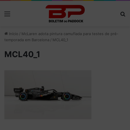
Menu
P
Início
/
McLaren adota pintura camuflada para testes de pré-
temporada em Barcelona
/
MCL40_1
MCL40_1