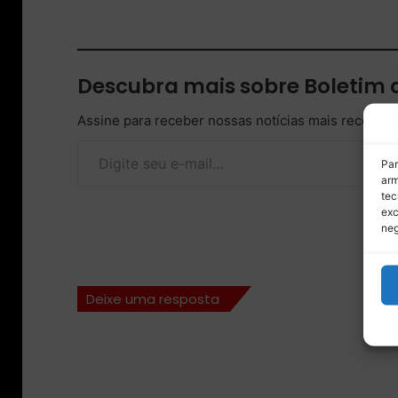
Descubra mais sobre Boletim
Assine para receber nossas notícias mais recentes
Digite seu e-mail…
Par
arm
tec
exc
neg
Deixe uma resposta