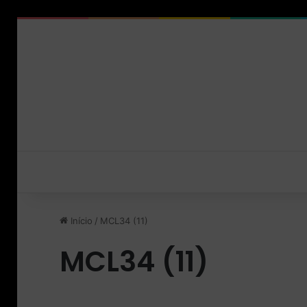
Início
/
MCL34 (11)
MCL34 (11)