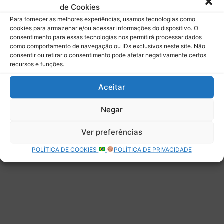
de Cookies
Assinar
Para fornecer as melhores experiências, usamos tecnologias como
cookies para armazenar e/ou acessar informações do dispositivo. O
consentimento para essas tecnologias nos permitirá processar dados
como comportamento de navegação ou IDs exclusivos neste site. Não
consentir ou retirar o consentimento pode afetar negativamente certos
recursos e funções.
Deixe uma resposta
Aceitar
Negar
Ver preferências
POLÍTICA DE COOKIES
POLÍTICA DE PRIVACIDADE