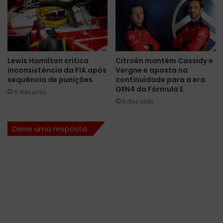
l
s
o
e
t
g
o
u
s
e
e
o
Lewis Hamilton critica
Citroën mantém Cassidy e
x
t
inconsistência da FIA após
Vergne e aposta na
p
i
sequência de punições
continuidade para a era
o
m
GEN4 da Fórmula E
6 dias atrás
s
i
6 dias atrás
t
s
o
t
s
a
Deixe uma resposta
s
o
b
r
e
o
f
u
t