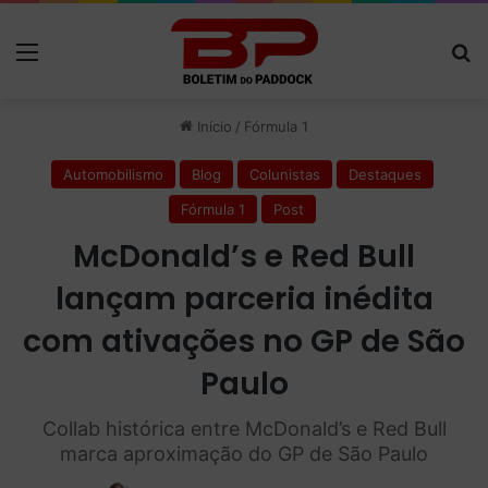
Menu
P
Início
/
Fórmula 1
Automobilismo
Blog
Colunistas
Destaques
Fórmula 1
Post
McDonald’s e Red Bull
lançam parceria inédita
com ativações no GP de São
Paulo
Collab histórica entre McDonald’s e Red Bull
marca aproximação do GP de São Paulo