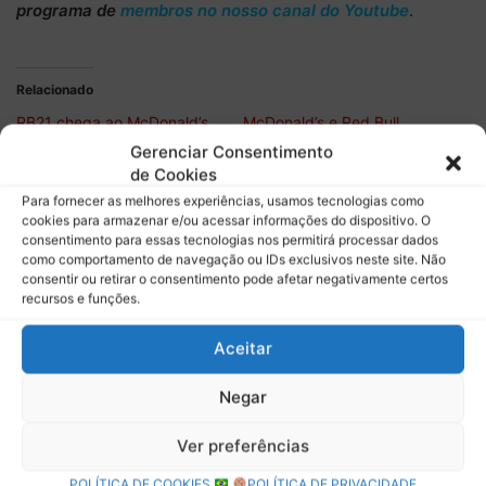
programa de
membros no nosso canal do Youtube
.
Relacionado
RB21 chega ao McDonald’s
McDonald’s e Red Bull
por meio de parceria com a
realizam série de ações
Gerenciar Consentimento
Red Bull para o GP de São
durante a semana do GP de
de Cookies
Paulo
São Paulo
Para fornecer as melhores experiências, usamos tecnologias como
cookies para armazenar e/ou acessar informações do dispositivo. O
TNT Sports e Santander
consentimento para essas tecnologias nos permitirá processar dados
renovam parceria e ampliam
como comportamento de navegação ou IDs exclusivos neste site. Não
cobertura da temporada
consentir ou retirar o consentimento pode afetar negativamente certos
2026 da F1 no Brasil
recursos e funções.
Aceitar
Descubra mais sobre Boletim do
Negar
Paddock
Ver preferências
Assine para receber nossas notícias mais recentes por e-
POLÍTICA DE COOKIES
POLÍTICA DE PRIVACIDADE