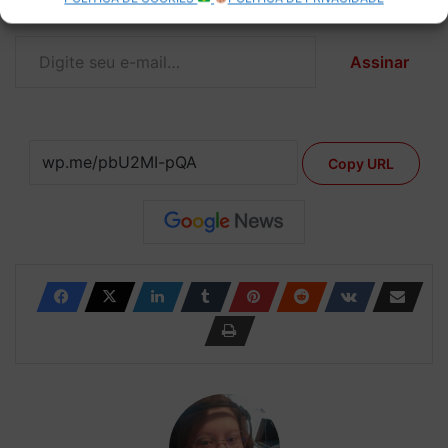
mail.
Digite seu e-mail…
Assinar
Copy URL