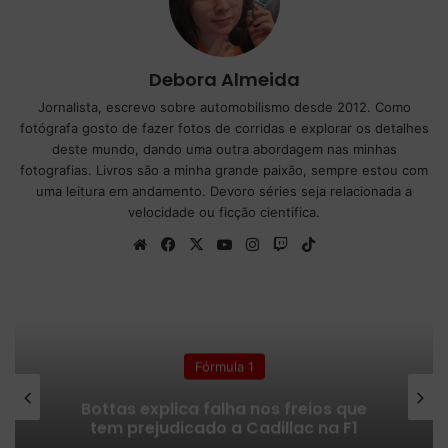
Debora Almeida
Jornalista, escrevo sobre automobilismo desde 2012. Como
fotógrafa gosto de fazer fotos de corridas e explorar os detalhes
deste mundo, dando uma outra abordagem nas minhas
fotografias. Livros são a minha grande paixão, sempre estou com
uma leitura em andamento. Devoro séries seja relacionada a
velocidade ou ficção cientifica.
We
Fa
X
Yo
Ins
Tw
Tik
bsi
ce
uT
tag
itc
To
te
bo
ub
ra
h
k
ok
e
m
Fórmula 1
Bottas explica falha nos freios que
tem prejudicado a Cadillac na F1