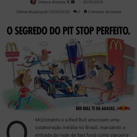
Debora Almeida
Follow
Mande
23/10/2025
on
um
Última Atualização 23/10/2025
0
2 minutos de leitura
X
e-
mail
O
McDonald’s e a Red Bull anunciam uma
colaboração inédita no Brasil, marcando a
entrada da rede de fast food como parceira