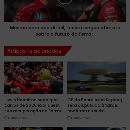
e
c
r
o
n
m
é
a
t
Mesmo com ano difícil, Leclerc segue otimista
n
i
sobre o futuro da Ferrari
o
c
d
o
i
Artigos relacionados
e
f
t
í
e
c
m
i
d
l
a
,
d
L
o
e
Lewis Hamilton nega que
GP do Bahrein em Sepang
s
c
carros de 2026 expliquem
será disputado à tarde,
d
l
sua recuperação na Ferrari
confirma circuito
e
e
p
6 dias atrás
6 dias atrás
r
i
c