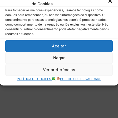
de Cookies
Assinar
Para fornecer as melhores experiências, usamos tecnologias como
cookies para armazenar e/ou acessar informações do dispositivo. O
consentimento para essas tecnologias nos permitirá processar dados
como comportamento de navegação ou IDs exclusivos neste site. Não
consentir ou retirar o consentimento pode afetar negativamente certos
recursos e funções.
Deixe uma resposta
Aceitar
Negar
Ver preferências
POLÍTICA DE COOKIES
POLÍTICA DE PRIVACIDADE