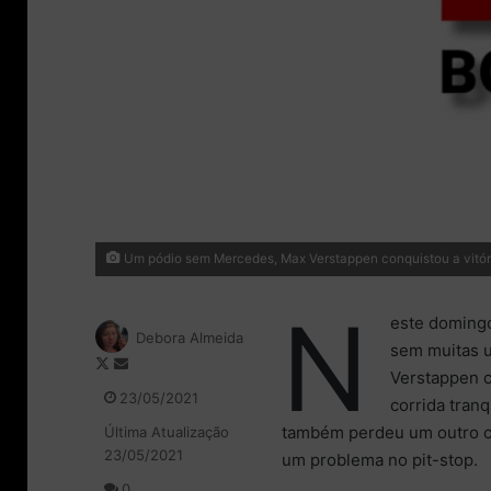
Um pódio sem Mercedes, Max Verstappen conquistou a vitóri
N
este domingo
Debora Almeida
sem muitas u
F
M
Verstappen c
o
a
23/05/2021
corrida tran
l
n
também perdeu um outro co
Última Atualização
l
d
23/05/2021
o
e
um problema no pit-stop.
w
u
0