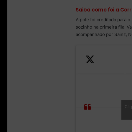
Saiba como foi a Corr
A pole foi creditada para 
sozinho na primeira fila. V
acompanhado por Sainz, Nor
Youn
guns
the f
row,
Merc
STARTING
Ferra
Cli
GRID
duel 
the
seco