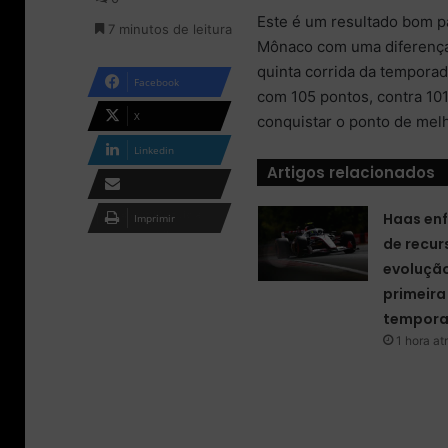
o
m
Este é um resultado bom p
7 minutos de leitura
n
e
Mônaco com uma diferença 
X
-
quinta corrida da tempora
m
Facebook
a
com 105 pontos, contra 101
i
X
conquistar o ponto de melh
l
Linkedin
Artigos relacionados
Compartilhar via e-
Haas enf
Imprimir
mail
de recur
evolução
primeir
tempora
1 hora at