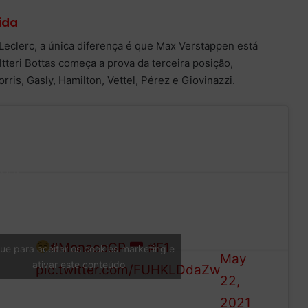
ida
o Leclerc, a única diferença é que Max Verstappen está
altteri Bottas começa a prova da terceira posição,
ris, Gasly, Hamilton, Vettel, Pérez e Giovinazzi.
g
 on
ront
—
edes-
Formula
Yep… this grid will do nicely
ri
1 (@F1)
#MonacoGP
#F1
que para aceitar os cookies marketing e
on
May
ativar este conteúdo
pic.twitter.com/FUHKLDdaZw
22,
nd,
2021