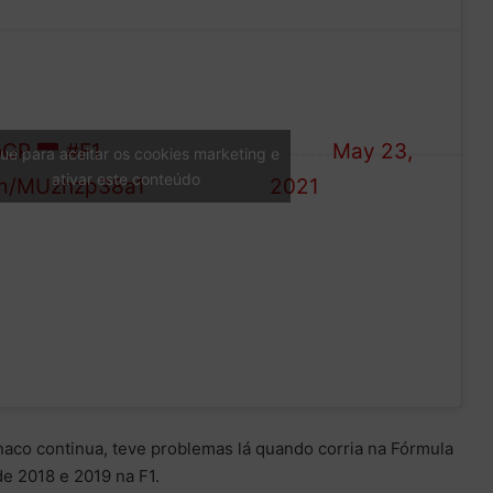
lerc will NOT start the
— Formula 1
oGP
#F1
(@F1)
May 23,
que para aceitar os cookies marketing e
ativar este conteúdo
com/MUzhzp38a1
2021
aco continua, teve problemas lá quando corria na Fórmula
e 2018 e 2019 na F1.