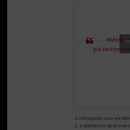
BREAKING: Lec
race
#Monac
Cli
pic.twitter.
O retrospecto ruim em Môn
2, e abandonou as provas d