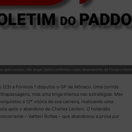
a após Leclerc não largar. Sainz confirmou o bom desempenho da Ferrari e Norr
 (23) a Fórmula 1 disputou o GP de Mônaco. Uma corrida
ltrapassagens, mas uma briga intensa nas estratégias. Max
onquistou a 12ª vitória da sua carreira, realizando uma
quila após o abandono de Charles Leclerc. O holandês
ncorrente – Valtteri Bottas – que abandonou a prova por