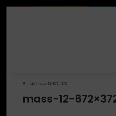
Início
/
mass-12-672×372
mass-12-672×37