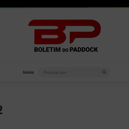
Procurar
Início
por
2