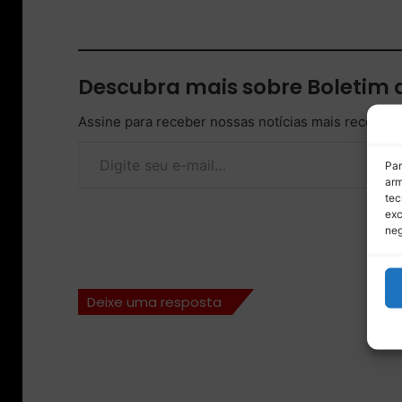
Descubra mais sobre Boletim
Assine para receber nossas notícias mais recentes
Digite seu e-mail…
Par
arm
tec
exc
neg
Deixe uma resposta