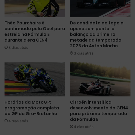
t
b
r
a
o
n
Théo Pourchaire é
De candidata ao topo a
s
d
confirmado pela Opel para
apenas um ponto: o
o
o
estreia na Fórmula E
balanço da primeira
n
n
durante a era GEN4
metade da temporada
o
o
2026 da Aston Martin
3 dias atrás
B
e
3 dias atrás
r
m
a
I
s
n
i
t
l
e
,
r
m
l
a
a
Horários da MotoGP:
Citroën intensifica
s
g
programação completa
desenvolvimento do GEN4
r
o
do GP da Grã-Bretanha
para próxima temporada
e
s
da Fórmula E
4 dias atrás
f
e
4 dias atrás
o
V