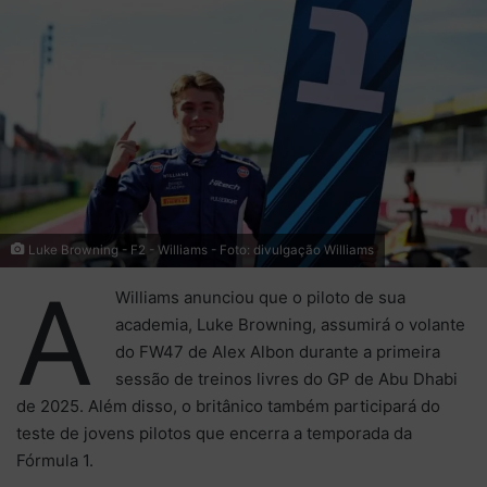
mail
Luke Browning - F2 - Williams - Foto: divulgação Williams
A
Williams anunciou que o piloto de sua
academia, Luke Browning, assumirá o volante
do FW47 de Alex Albon durante a primeira
sessão de treinos livres do GP de Abu Dhabi
de 2025. Além disso, o britânico também participará do
teste de jovens pilotos que encerra a temporada da
Fórmula 1.