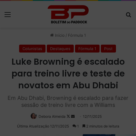
Menu
P
Início
/
Fórmula 1
Colunistas
Destaques
Fórmula 1
Post
Luke Browning é escalado
para treino livre e teste de
novatos em Abu Dhabi
Em Abu Dhabi, Browning é escalado para fazer
sessão de treino livre com a Williams
Debora Almeida
Follow
Mande
12/11/2025
on
um
Última Atualização 12/11/2025
1
2 minutos de leitura
X
e-