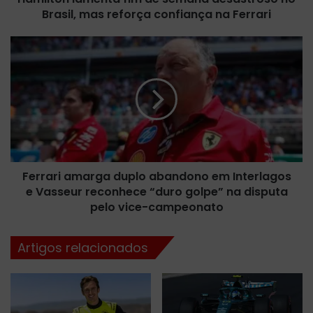
Brasil, mas reforça confiança na Ferrari
m
e
n
F
t
e
a
r
f
r
i
a
m
r
d
i
e
a
s
m
e
Ferrari amarga duplo abandono em Interlagos
a
m
e Vasseur reconhece “duro golpe” na disputa
r
a
g
pelo vice-campeonato
n
a
a
d
Artigos relacionados
d
u
e
p
s
l
a
o
s
a