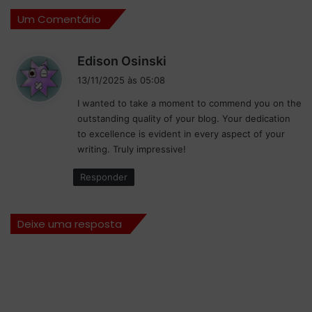
r
a
Um Comentário
ç
s
a
s
c
e
d
Edison Osinski
o
u
i
n
r
13/11/2025 às 05:08
s
f
r
I wanted to take a moment to commend you on the
i
s
e
outstanding quality of your blog. Your dedication
a
c
e
to excellence is evident in every aspect of your
n
o
:
writing. Truly impressive!
ç
n
a
h
Responder
n
e
a
c
F
e
Deixe uma resposta
e
“
r
d
r
u
a
r
r
o
i
g
o