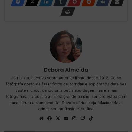
Debora Almeida
Jornalista, escrevo sobre automobilismo desde 2012. Como
fotógrafa gosto de fazer fotos de corridas e explorar os detalhes
deste mundo, dando uma outra abordagem nas minhas
fotografias. Livros são a minha grande paixão, sempre estou com
uma leitura em andamento. Devoro séries seja relacionada a
velocidade ou ficção cientifica.
We
Fa
X
Yo
Ins
Tw
Tik
bsi
ce
uT
tag
itc
To