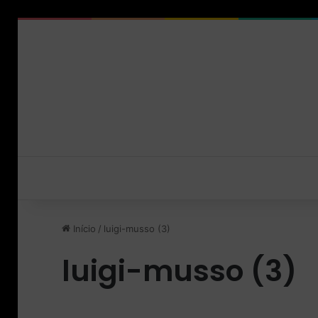
Início
/
luigi-musso (3)
luigi-musso (3)