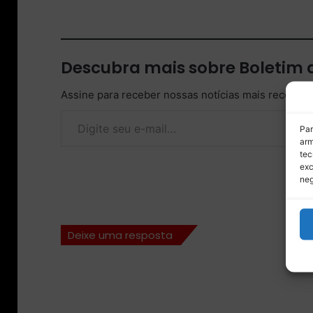
Descubra mais sobre Boletim
Assine para receber nossas notícias mais recentes
Digite seu e-mail…
Par
arm
tec
exc
neg
Deixe uma resposta