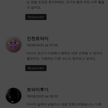
는 정말 진정한 휴식처예요. 친구와 함께 와도 너무 좋을
e
것 같아요,
:
Responder
d
인천토닥이
i
16/08/2025 às 07:56
s
마사지 코스가 다양해서 원하는 대로 선택할 수 있어서
s
좋았어요. 다음에는 다른 코스도 받아보고 싶네요,
e
:
Responder
d
토닥이후기
i
16/08/2025 às 08:32
s
마사지 실력이 남달라서 정말 만족스러웠습니다. 다른
s