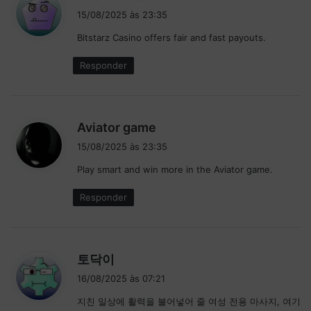
i
15/08/2025 às 23:35
s
Bitstarz Casino offers fair and fast payouts.
s
e
Responder
:
d
Aviator game
i
15/08/2025 às 23:35
s
Play smart and win more in the Aviator game.
s
e
Responder
:
d
토닥이
i
16/08/2025 às 07:21
s
지친 일상에 활력을 불어넣어 줄 여성 전용 마사지, 여기
s