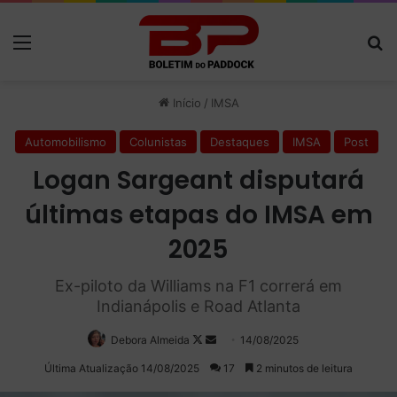
Menu
P
Início
/
IMSA
Automobilismo
Colunistas
Destaques
IMSA
Post
Logan Sargeant disputará
últimas etapas do IMSA em
2025
Ex-piloto da Williams na F1 correrá em
Indianápolis e Road Atlanta
Debora Almeida
Follow
Mande
14/08/2025
on
um
Última Atualização 14/08/2025
17
2 minutos de leitura
X
e-