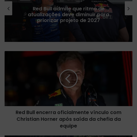
Red Bull admite que ritmo de
atualizações deve diminuir para
priorizar projeto de 2027
R
e
d
B
u
l
l
e
n
Red Bull encerra oficialmente vínculo com
c
Christian Horner após saída da chefia da
e
r
equipe
r