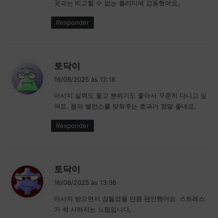
곳과는 비교할 수 없는 퀄리티에 감동했어요,
e
:
Responder
d
토닥이
i
16/08/2025 às 12:18
s
마사지 실력도 좋고 분위기도 좋아서 꾸준히 다니고 싶
s
어요. 몸의 밸런스를 맞춰주는 효과가 정말 좋네요,
e
:
Responder
d
토닥이
i
16/08/2025 às 13:38
s
마사지 받으면서 잠들었을 만큼 편안했어요. 스트레스
s
가 싹 사라지는 느낌입니다,
e