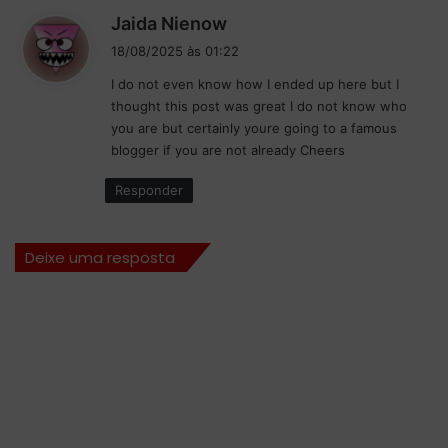
d
Jaida Nienow
i
18/08/2025 às 01:22
s
I do not even know how I ended up here but I
s
thought this post was great I do not know who
e
you are but certainly youre going to a famous
:
blogger if you are not already Cheers
Responder
Deixe uma resposta