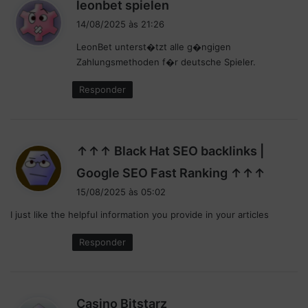
d
leonbet spielen
a
-
i
í
C
14/08/2025 às 21:26
s
d
o
LeonBet unterst�tzt alle g�ngigen
a
s
n
Zahlungsmethoden f�r deutsche Spieler.
d
e
f
a
i
:
Responder
c
r
h
a
e
o
f
s
↑↑↑ Black Hat SEO backlinks |
i
h
a
o
d
Google SEO Fast Ranking ↑↑↑
d
r
i
15/08/2025 às 05:02
a
á
s
e
r
I just like the helpful information you provide in your articles
s
q
i
e
u
o
Responder
:
i
s
p
e
d
Casino Bitstarz