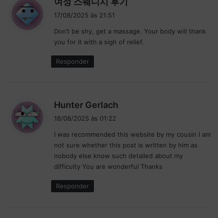
여성 스웨디시 후기
i
17/08/2025 às 21:51
s
Don’t be shy, get a massage. Your body will thank
s
you for it with a sigh of relief.
e
:
Responder
d
Hunter Gerlach
i
18/08/2025 às 01:22
s
I was recommended this website by my cousin I am
s
not sure whether this post is written by him as
e
nobody else know such detailed about my
:
difficulty You are wonderful Thanks
Responder