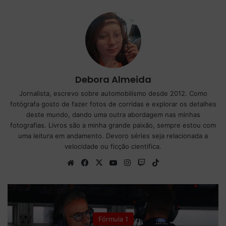
Debora Almeida
Jornalista, escrevo sobre automobilismo desde 2012. Como
fotógrafa gosto de fazer fotos de corridas e explorar os detalhes
deste mundo, dando uma outra abordagem nas minhas
fotografias. Livros são a minha grande paixão, sempre estou com
uma leitura em andamento. Devoro séries seja relacionada a
velocidade ou ficção cientifica.
We
Fa
X
Yo
Ins
Tw
Tik
bsi
ce
uT
tag
itc
To
te
bo
ub
ra
h
k
ok
e
m
Fórmula 1