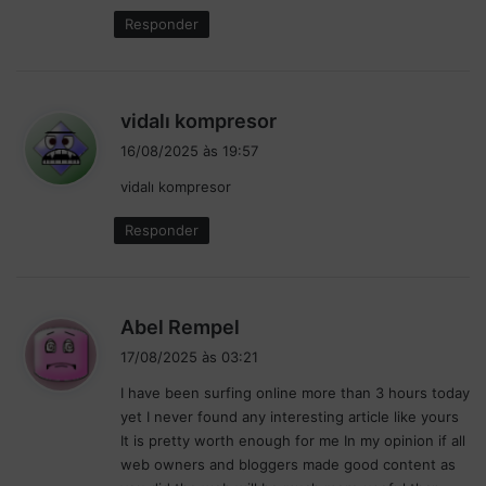
:
Responder
d
vidalı kompresor
i
16/08/2025 às 19:57
s
vidalı kompresor
s
e
Responder
:
d
Abel Rempel
i
17/08/2025 às 03:21
s
I have been surfing online more than 3 hours today
s
yet I never found any interesting article like yours
e
It is pretty worth enough for me In my opinion if all
:
web owners and bloggers made good content as