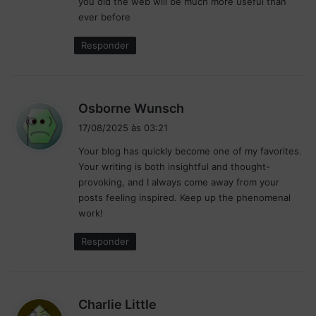
you did the web will be much more useful than
ever before
Responder
d
Osborne Wunsch
i
17/08/2025 às 03:21
s
Your blog has quickly become one of my favorites.
s
Your writing is both insightful and thought-
e
provoking, and I always come away from your
:
posts feeling inspired. Keep up the phenomenal
work!
Responder
d
Charlie Little