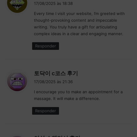
i
17/08/2025 às 18:38
s
Every time I visit your website, I’m greeted with
s
thought-provoking content and impeccable
e
writing. You truly have a gift for articulating
:
complex ideas in a clear and engaging manner.
Responder
d
토닥이 c코스 후기
i
17/08/2025 às 21:36
s
I encourage you to make an appointment for a
s
massage. It will make a difference.
e
:
Responder
d