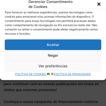
companheiro de equipe, Lewis Hamilton, que vive um
Gerenciar Consentimento
de Cookies
momento de ascensão após a vitória conquistada em
Para fornecer as melhores experiências, usamos tecnologias como
Barcelona.
cookies para armazenar e/ou acessar informações do dispositivo. O
consentimento para essas tecnologias nos permitirá processar dados
A Ferrari agora concentra suas atenções no GP da Grã-
como comportamento de navegação ou IDs exclusivos neste site. Não
consentir ou retirar o consentimento pode afetar negativamente certos
Bretanha, onde espera entender a queda de rendimento
recursos e funções.
apresentada na corrida austríaca e recuperar a
competitividade demonstrada durante a classificação.
Aceitar
Conheça nossa página na
Amazon com produtos de
Negar
automobilismo
!
Ver preferências
O
Boletim do Paddock
é um projeto totalmente
POLÍTICA DE COOKIES
POLÍTICA DE PRIVACIDADE
independente
. É por isso que precisamos do
seu apoio
para continuar
com as nossas publicações em todas as
mídias que estamos presentes!
Conheça
a nossa campanha de
financiamento coletivo