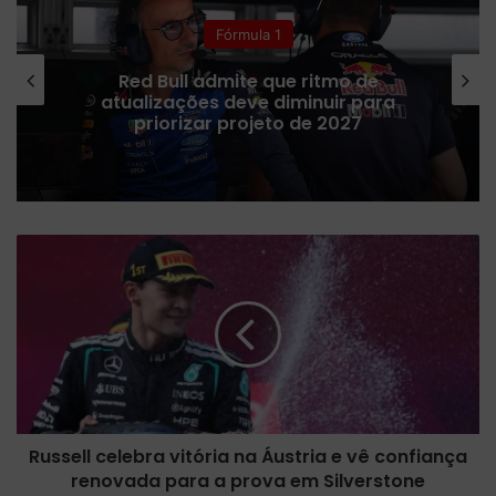
Fórmula 1
Red Bull admite que ritmo de
atualizações deve diminuir para
priorizar projeto de 2027
R
u
s
s
e
l
l
c
e
Russell celebra vitória na Áustria e vê confiança
l
renovada para a prova em Silverstone
e