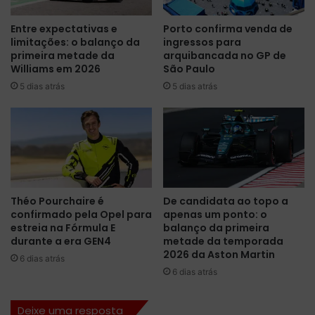
c
o
Entre expectativas e
Porto confirma venda de
o
u
limitações: o balanço da
ingressos para
n
,
primeira metade da
arquibancada no GP de
f
o
Williams em 2026
São Paulo
i
V
5 dias atrás
5 dias atrás
a
e
n
r
ç
s
a
t
r
a
e
p
n
p
o
e
Théo Pourchaire é
De candidata ao topo a
v
n
confirmado pela Opel para
apenas um ponto: o
a
a
estreia na Fórmula E
balanço da primeira
d
c
durante a era GEN4
metade da temporada
a
e
2026 da Aston Martin
6 dias atrás
p
r
6 dias atrás
a
t
r
o
Deixe uma resposta
a
u