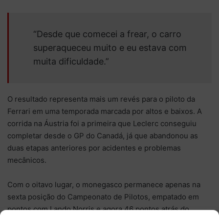
“Desde que comecei a frear, o carro
superaqueceu muito e eu estava com
muita dificuldade.”
O resultado representa mais um revés para o piloto da
Ferrari em uma temporada marcada por altos e baixos. A
corrida na Áustria foi a primeira que Leclerc conseguiu
completar desde o GP do Canadá, já que abandonou as
duas etapas anteriores por acidentes e problemas
mecânicos.
Com o oitavo lugar, o monegasco permanece apenas na
sexta posição do Campeonato de Pilotos, empatado em
pontos com Lando Norris e agora 46 pontos atrás do