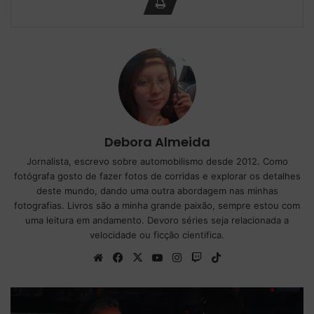
Debora Almeida
Jornalista, escrevo sobre automobilismo desde 2012. Como
fotógrafa gosto de fazer fotos de corridas e explorar os detalhes
deste mundo, dando uma outra abordagem nas minhas
fotografias. Livros são a minha grande paixão, sempre estou com
uma leitura em andamento. Devoro séries seja relacionada a
velocidade ou ficção cientifica.
We
Fa
X
Yo
Ins
Tw
Tik
bsi
ce
uT
tag
itc
To
te
bo
ub
ra
h
k
ok
e
m