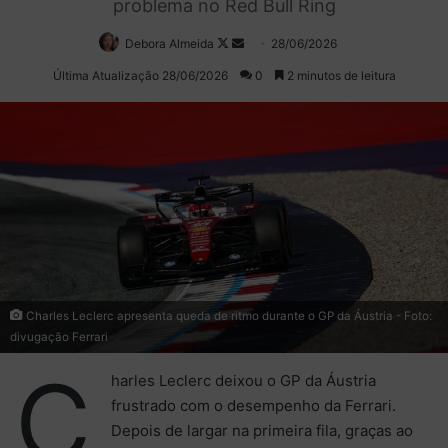
problema no Red Bull Ring
Debora Almeida
Follow
Mande
28/06/2026
on
um
Última Atualização 28/06/2026
0
2 minutos de leitura
X
e-
mail
Charles Leclerc apresenta queda de ritmo durante o GP da Áustria - Foto:
divugação Ferrari
C
harles Leclerc deixou o GP da Áustria
frustrado com o desempenho da Ferrari.
Depois de largar na primeira fila, graças ao