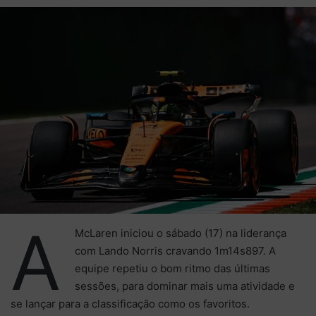
mail
A
McLaren iniciou o sábado (17) na liderança
com Lando Norris cravando 1m14s897. A
equipe repetiu o bom ritmo das últimas
sessões, para dominar mais uma atividade e
se lançar para a classificação como os favoritos.