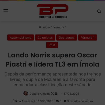
Menu
P
Início
/
Fórmula 1
Automobilismo
Colunistas
Destaques
Fórmula 1
Post
Lando Norris supera Oscar
Piastri e lidera TL3 em Ímola
Depois da performance apresentada nos treinos
livres, a dupla da McLaren é a favorita para
comandar a classificação neste sábado
Debora Almeida
Follow
Mande
17/05/2025
on
um
Última Atualização 17/05/2025
0
3 minutos de leitura
X
e-