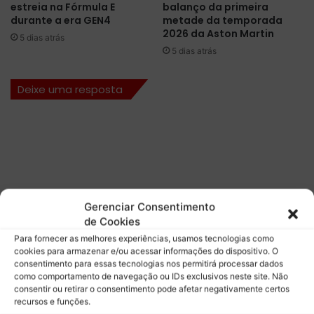
d
estreia na Fórmula E
balanço da primeira
e
e
durante a era GEN4
metade da temporada
s
T
2026 da Aston Martin
5 dias atrás
c
ó
5 dias atrás
o
q
l
u
Deixe uma resposta
h
i
a
o
d
c
e
o
c
m
o
e
m
s
p
t
o
Gerenciar Consentimento
r
s
de Cookies
a
t
t
Para fornecer as melhores experiências, usamos tecnologias como
o
cookies para armazenar e/ou acessar informações do dispositivo. O
é
consentimento para essas tecnologias nos permitirá processar dados
s
g
como comportamento de navegação ou IDs exclusivos neste site. Não
p
i
consentir ou retirar o consentimento pode afetar negativamente certos
a
a
recursos e funções.
r
o