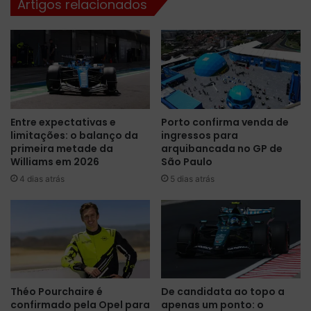
Artigos relacionados
e
r
s
r
m
a
a
j
i
e
o
j
r
u
f
m
Entre expectativas e
Porto confirma venda de
l
e
limitações: o balanço da
ingressos para
e
v
primeira metade da
arquibancada no GP de
x
e
Williams em 2026
São Paulo
i
n
4 dias atrás
5 dias atrás
b
c
i
e
l
o
i
e
d
-
a
P
d
r
e
i
Théo Pourchaire é
De candidata ao topo a
n
x
confirmado pela Opel para
apenas um ponto: o
a