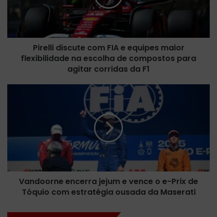
l
i
d
i
Pirelli discute com FIA e equipes maior
s
flexibilidade na escolha de compostos para
c
u
agitar corridas da F1
t
e
V
c
a
o
n
m
d
F
o
I
o
A
r
e
n
e
e
q
Vandoorne encerra jejum e vence o e-Prix de
e
u
Tóquio com estratégia ousada da Maserati
n
i
c
p
e