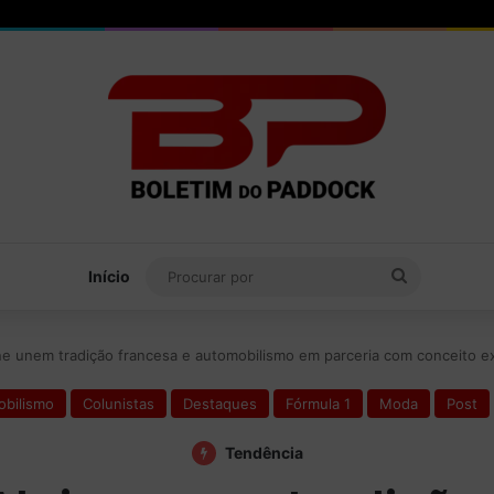
Procurar
Início
por
ne unem tradição francesa e automobilismo em parceria com conceito e
bilismo
Colunistas
Destaques
Fórmula 1
Moda
Post
Tendência