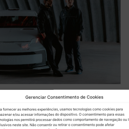
Gerenciar Consentimento de Cookies
e Crocodile – Alpine Lacoste A290 Rallye”
, o projeto
e os legados de René Lacoste e Jean Rédélé, fundadores de
a fornecer as melhores experiências, usamos tecnologias como cookies para
azenar e/ou acessar informações do dispositivo. O consentimento para essas
as histórias apostando em tecnologia, desempenho e
nologias nos permitirá processar dados como comportamento de navegação ou 
.
lusivos neste site. Não consentir ou retirar o consentimento pode afetar