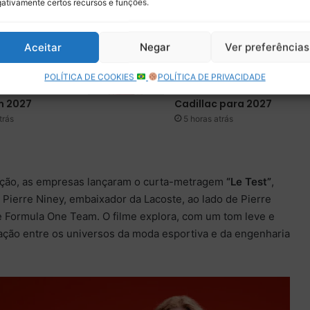
ativamente certos recursos e funções.
Aceitar
Negar
Ver preferências
1 confirma
Na mira da F1, Rafael
ra ampliar
Câmara entra no
POLÍTICA DE COOKIES
POLÍTICA DE PRIVACIDADE
e corridas
radar da Haas e da
m 2027
Cadillac para 2027
trás
5 horas atrás
ação, as empresas lançaram o curta-metragem
“Le Test”
,
s Pierre Niney, embaixador da Lacoste, ao lado de Pierre
ne Formula One Team. O filme explora, com um tom leve e
ão entre os universos da moda esportiva e da engenharia