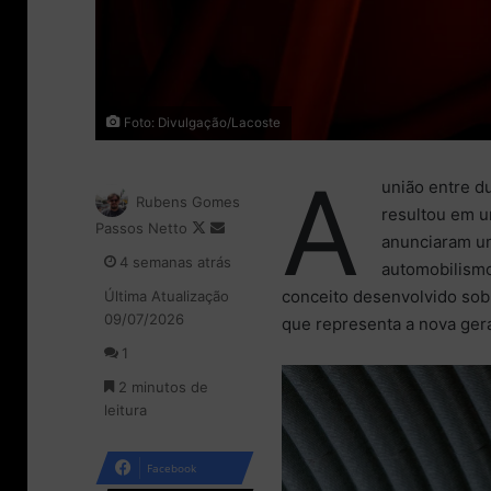
Foto: Divulgação/Lacoste
A
união entre d
Rubens Gomes
resultou em u
Passos Netto
F
M
anunciaram um
o
a
4 semanas atrás
automobilismo
l
n
conceito desenvolvido sob
Última Atualização
l
d
09/07/2026
o
e
que representa a nova gera
w
u
1
o
m
2 minutos de
n
e
leitura
X
-
m
a
Facebook
i