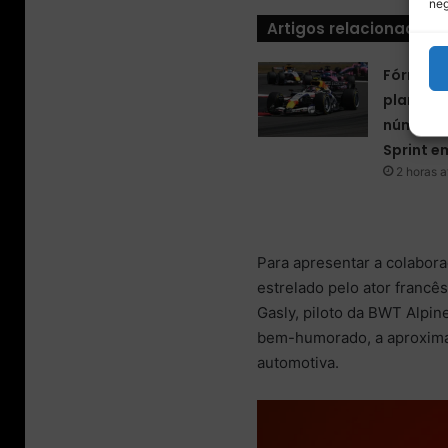
neg
Artigos relacionados
Fórmula 
plano pa
número d
Sprint e
2 horas a
Para apresentar a colabor
estrelado pelo ator francê
Gasly, piloto da BWT Alpi
bem-humorado, a aproximaç
automotiva.