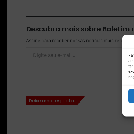
Descubra mais sobre Boletim
Assine para receber nossas notícias mais recentes
Digite seu e-mail…
Par
arm
tec
exc
neg
Deixe uma resposta