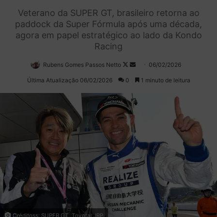
Veterano da SUPER GT, brasileiro retorna ao
paddock da Super Fórmula após uma década,
agora em papel estratégico ao lado da Kondo
Racing
Rubens Gomes Passos Netto
Follow
Mande
06/02/2026
on
um
Última Atualização 06/02/2026
0
1 minuto de leitura
X
e-
mail
Créditoss: SUPER GT, Toyota, JRP