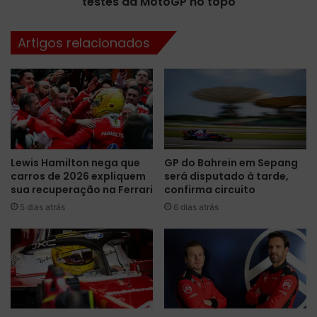
testes da MotoGP no topo
z
F
d
ó
i
Artigos relacionados
r
t
m
a
u
o
l
r
a
i
E
t
e
m
i
o
Lewis Hamilton nega que
GP do Bahrein em Sepang
n
e
carros de 2026 expliquem
será disputado à tarde,
a
m
sua recuperação na Ferrari
confirma circuito
u
S
g
5 dias atrás
6 dias atrás
e
u
p
r
a
a
n
a
g
m
e
a
f
i
e