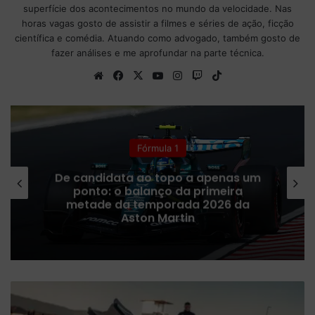
superfície dos acontecimentos no mundo da velocidade. Nas
horas vagas gosto de assistir a filmes e séries de ação, ficção
científica e comédia. Atuando como advogado, também gosto de
fazer análises e me aprofundar na parte técnica.
We
Fa
X
Yo
Ins
Tw
Tik
bsi
ce
uT
tag
itc
To
te
bo
ub
ra
h
k
ok
e
m
Fórmula 1
De candidata ao topo a apenas um
ponto: o balanço da primeira
metade da temporada 2026 da
Aston Martin
N
o