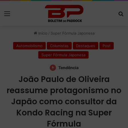
Menu
P
Início
/
Super Fórmula Japonesa
Automobilismo
Colunistas
Destaques
Post
Super Fórmula Japonesa
Tendência
João Paulo de Oliveira
reassume protagonismo no
Japão como consultor da
Kondo Racing na Super
Fórmula