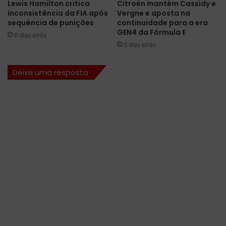
Lewis Hamilton critica
Citroën mantém Cassidy e
o
c
inconsistência da FIA após
Vergne e aposta na
r
h
sequência de punições
continuidade para a era
r
a
GEN4 da Fórmula E
6 dias atrás
e
t
6 dias atrás
v
e
o
s
l
t
Deixe uma resposta
u
e
ç
s
ã
d
o
a
t
M
é
o
c
t
n
o
i
G
c
P
a
n
d
o
a
t
c
o