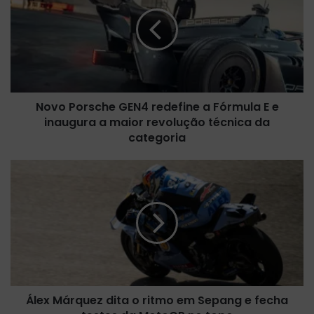
v
o
P
o
r
s
c
Novo Porsche GEN4 redefine a Fórmula E e
h
inaugura a maior revolução técnica da
e
G
categoria
E
N
Á
4
l
r
e
e
x
d
M
e
á
f
r
i
q
n
u
e
Álex Márquez dita o ritmo em Sepang e fecha
e
a