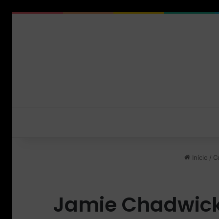
Início
/
C
Jamie Chadwick