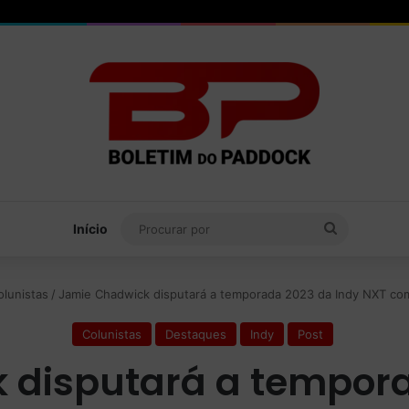
Procurar
Início
por
olunistas
/
Jamie Chadwick disputará a temporada 2023 da Indy NXT com
Colunistas
Destaques
Indy
Post
 disputará a tempora