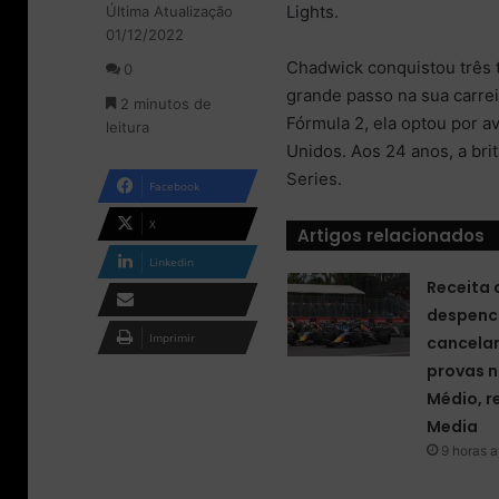
Lights.
Última Atualização
l
d
01/12/2022
o
e
w
u
Chadwick conquistou três t
0
o
m
grande passo na sua carre
2 minutos de
n
e
Fórmula 2, ela optou por a
leitura
X
-
Unidos. Aos 24 anos, a brit
m
a
Series.
Facebook
i
l
X
Artigos relacionados
Linkedin
Receita 
despenc
Compartilhar via e-
Imprimir
cancela
mail
provas n
Médio, r
Media
9 horas a