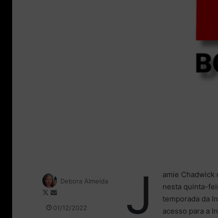
J
amie Chadwick d
Debora Almeida
nesta quinta-fei
F
M
temporada da In
o
a
01/12/2022
acesso para a I
l
n