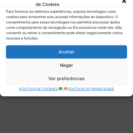
de Cookies
Assinar
Para fornecer as melhores experiências, usamos tecnologias como
cookies para armazenar e/ou acessar informações do dispositivo. O
consentimento para essas tecnologias nos permitirá processar dados
como comportamento de navegação ou IDs exclusivos neste site. Não
consentir ou retirar o consentimento pode afetar negativamente certos
recursos e funções.
Deixe uma resposta
Aceitar
Negar
Ver preferências
POLÍTICA DE COOKIES
POLÍTICA DE PRIVACIDADE