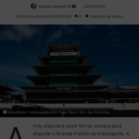
Debora Almeida
Follow
Mande
05/05/2026
on
um
Última Atualização 05/05/2026
0
2 minutos de leitura
X
e-
mail
Alex Rossi – Indianapolis 500 Open Test - Por: Joe Skibinsky
A
Indy disputará neste fim de semana para
disputar o Grande Prêmio de Indianápolis. A