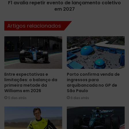
p
F1 avalia repetir evento de lançamento coletivo
e
l
em 2027
p
e
e
t
t
Artigos relacionados
a
i
d
r
o
e
G
v
P
e
d
n
a
t
F
o
Entre expectativas e
Porto confirma venda de
r
d
limitações: o balanço da
ingressos para
a
e
primeira metade da
arquibancada no GP de
n
l
Williams em 2026
São Paulo
ç
a
5 dias atrás
6 dias atrás
a
n
ç
a
m
e