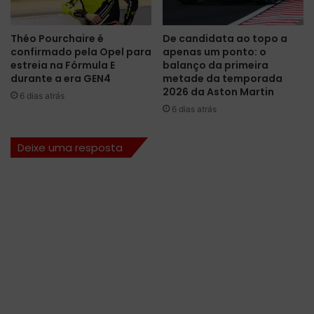
n
t
o
Théo Pourchaire é
De candidata ao topo a
c
confirmado pela Opel para
apenas um ponto: o
o
estreia na Fórmula E
balanço da primeira
l
durante a era GEN4
metade da temporada
e
2026 da Aston Martin
6 dias atrás
t
6 dias atrás
i
v
Deixe uma resposta
o
e
m
2
0
2
7