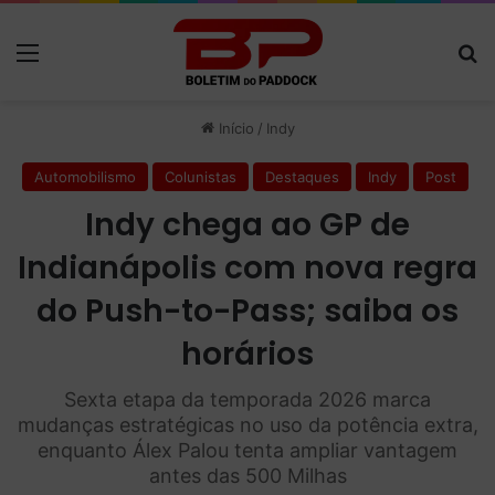
Menu
P
Início
/
Indy
Automobilismo
Colunistas
Destaques
Indy
Post
Indy chega ao GP de
Indianápolis com nova regra
do Push-to-Pass; saiba os
horários
Sexta etapa da temporada 2026 marca
mudanças estratégicas no uso da potência extra,
enquanto Álex Palou tenta ampliar vantagem
antes das 500 Milhas