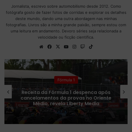
Jornalista, escrevo sobre automobilismo desde 2012. Como
fotógrafa gosto de fazer fotos de corridas e explorar os detalhes
deste mundo, dando uma outra abordagem nas minhas
fotografias. Livros são a minha grande paixão, sempre estou com
uma leitura em andamento. Devoro séries seja relacionada a
velocidade ou ficção cientifica.
We
Fa
X
Yo
Ins
Tw
Tik
bsi
ce
uT
tag
itc
To
te
bo
ub
ra
h
k
ok
e
m
Colunistas
Fórmula 1 confirma plano para
ampliar número de corridas Sprint
em 2027