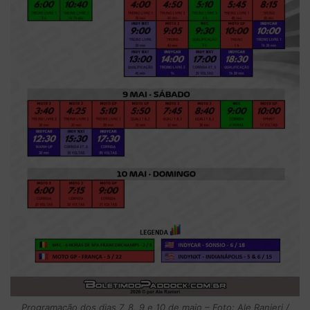
Programação dos dias 7, 8, 9 e 10 de maio – Foto: Ale Ranieri /