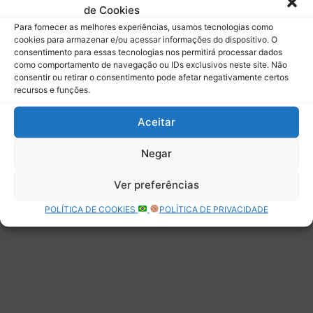
de Cookies
Assinar
Para fornecer as melhores experiências, usamos tecnologias como
cookies para armazenar e/ou acessar informações do dispositivo. O
consentimento para essas tecnologias nos permitirá processar dados
como comportamento de navegação ou IDs exclusivos neste site. Não
consentir ou retirar o consentimento pode afetar negativamente certos
recursos e funções.
Deixe uma resposta
Aceitar
Negar
Ver preferências
POLÍTICA DE COOKIES
POLÍTICA DE PRIVACIDADE