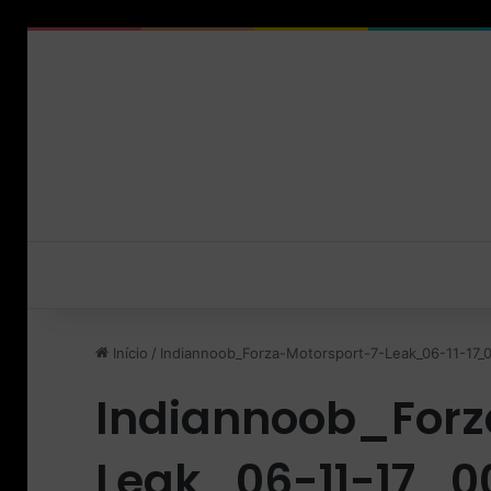
Início
/
Indiannoob_Forza-Motorsport-7-Leak_06-11-17_
Indiannoob_Forz
Leak_06-11-17_0