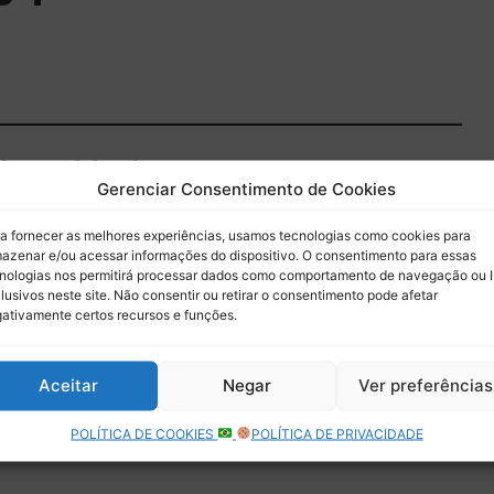
 do Paddock
Gerenciar Consentimento de Cookies
 por e-mail.
a fornecer as melhores experiências, usamos tecnologias como cookies para
azenar e/ou acessar informações do dispositivo. O consentimento para essas
Assinar
nologias nos permitirá processar dados como comportamento de navegação ou 
lusivos neste site. Não consentir ou retirar o consentimento pode afetar
ativamente certos recursos e funções.
Aceitar
Negar
Ver preferências
POLÍTICA DE COOKIES
POLÍTICA DE PRIVACIDADE