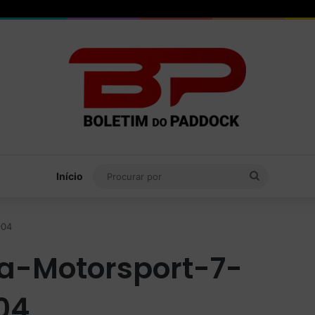
Procurar
Início
por
004
a-Motorsport-7-
04