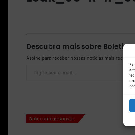
Descubra mais sobre Boletim
Assine para receber nossas notícias mais recentes
Digite seu e-mail…
Par
arm
tec
exc
neg
Deixe uma resposta