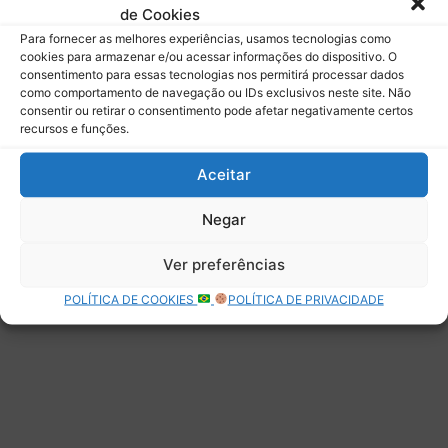
de Cookies
Assinar
Para fornecer as melhores experiências, usamos tecnologias como
cookies para armazenar e/ou acessar informações do dispositivo. O
consentimento para essas tecnologias nos permitirá processar dados
como comportamento de navegação ou IDs exclusivos neste site. Não
consentir ou retirar o consentimento pode afetar negativamente certos
recursos e funções.
Deixe uma resposta
Aceitar
Negar
Ver preferências
POLÍTICA DE COOKIES
POLÍTICA DE PRIVACIDADE