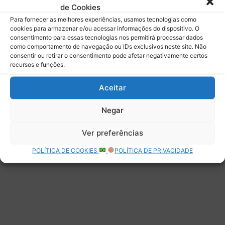
de Cookies
Assinar
Para fornecer as melhores experiências, usamos tecnologias como
cookies para armazenar e/ou acessar informações do dispositivo. O
consentimento para essas tecnologias nos permitirá processar dados
como comportamento de navegação ou IDs exclusivos neste site. Não
consentir ou retirar o consentimento pode afetar negativamente certos
recursos e funções.
Deixe uma resposta
Aceitar
Negar
Ver preferências
POLÍTICA DE COOKIES
POLÍTICA DE PRIVACIDADE