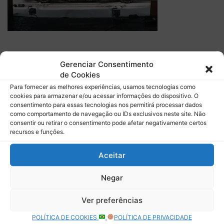
Gerenciar Consentimento
Descubra mais sobre Boletim do
de Cookies
Paddock
Para fornecer as melhores experiências, usamos tecnologias como
cookies para armazenar e/ou acessar informações do dispositivo. O
consentimento para essas tecnologias nos permitirá processar dados
Assine para receber nossas notícias mais recentes por e-
como comportamento de navegação ou IDs exclusivos neste site. Não
mail.
consentir ou retirar o consentimento pode afetar negativamente certos
Digite seu e-mail…
recursos e funções.
Assinar
Aceitar
Negar
Ver preferências
Deixe uma resposta
POLÍTICA DE COOKIES
POLÍTICA DE PRIVACIDADE