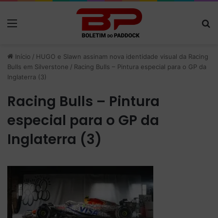
Menu
P
Início
/
HUGO e Slawn assinam nova identidade visual da Racing
Bulls em Silverstone
/
Racing Bulls – Pintura especial para o GP da
Inglaterra (3)
Racing Bulls – Pintura
especial para o GP da
Inglaterra (3)