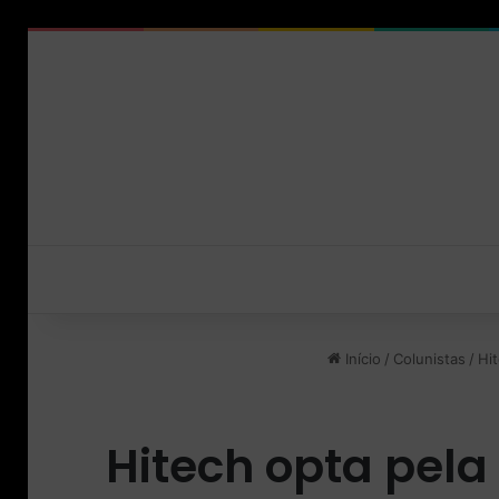
Início
/
Colunistas
/
Hi
Hitech opta pel