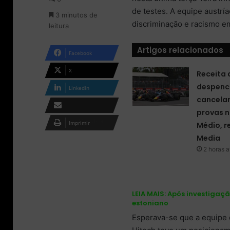
o
m
de testes. A equipe austrí
3 minutos de
n
e
discriminação e racismo 
leitura
X
-
m
a
Artigos relacionados
Facebook
i
l
X
Receita 
despenc
Linkedin
cancela
provas n
Compartilhar via e-
Imprimir
Médio, r
mail
Media
2 horas a
LEIA MAIS:
Após investigação
estoniano
Esperava-se que a equipe 