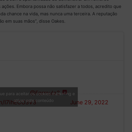
 ações. Embora possa não satisfazer a todos, acredito que
a chance na vida, mas nunca uma terceira. A reputação
stão em suas mãos”, disse Oakes.
rom Hitech on Jüri Vips’
— Hitech GP
icipation in
@Formula2
(@HitechGP)
que para aceitar os cookies marketing e
ativar este conteúdo
om/I7ihECO3V3
June 29, 2022