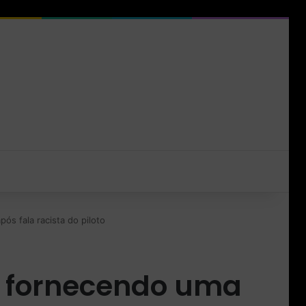
s fala racista do piloto
s fornecendo uma