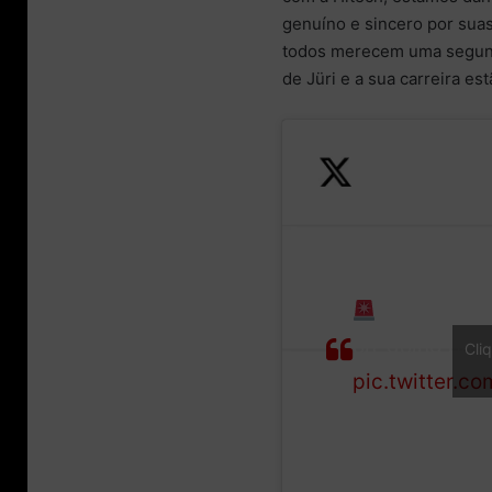
genuíno e sincero por suas
todos merecem uma segund
de Jüri e a sua carreira e
Statement f
on-going part
Cli
pic.twitter.c