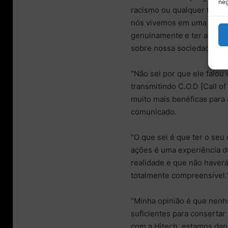
neg
racismo ou qualquer tipo 
nós vivemos em uma socie
genuinamente e ter a chanc
sobre nossa sociedade?”
“Não sei por que ele falou 
transmitindo C.O.D [Call o
muito mais benéficas para 
comunicado.
“O que sei é que ter o seu
ações é uma experiência d
realidade e que não haverá
totalmente compreensível.
“Minha opinião é que nenh
suficientes para consertar
com a Hitech, estamos dan