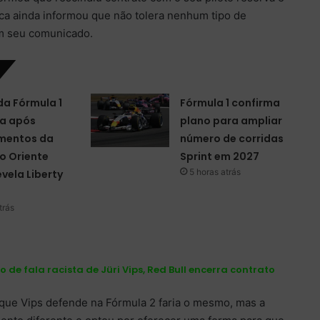
aca ainda informou que não tolera nenhum tipo de
em seu comunicado.
da Fórmula 1
Fórmula 1 confirma
a após
plano para ampliar
mentos da
número de corridas
o Oriente
Sprint em 2027
5 horas atrás
evela Liberty
trás
 de fala racista de Jüri Vips, Red Bull encerra contrato
que Vips defende na Fórmula 2 faria o mesmo, mas a