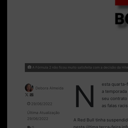
A Fórmula 2 não ficou muito satisfeita com a decisão da Hi
N
esta quarta-
Debora Almeida
a temporada 
F
M
seu contrato
o
a
29/06/2022
as falas raci
l
n
Última Atualização
l
d
29/06/2022
o
e
A Red Bull tinha suspendid
w
u
nesta última terça-feira i
0