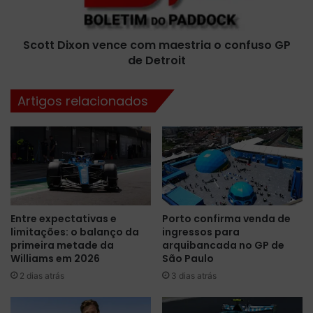
-
x
H
o
o
Scott Dixon vence com maestria o confuso GP
n
r
de Detroit
v
á
e
r
n
Artigos relacionados
i
c
o
e
s
c
d
o
o
m
G
m
P
a
d
e
Entre expectativas e
Porto confirma venda de
a
s
limitações: o balanço da
ingressos para
I
t
primeira metade da
arquibancada no GP de
t
r
Williams em 2026
São Paulo
á
i
2 dias atrás
3 dias atrás
l
a
i
o
a
c