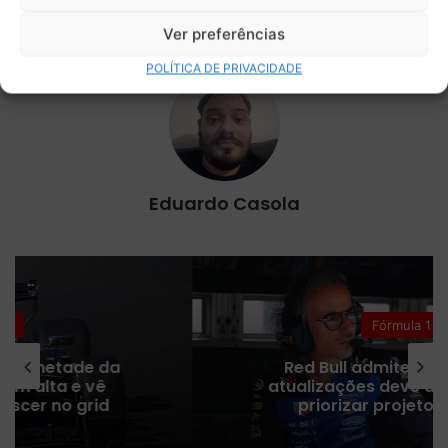
Ver preferências
POLÍTICA DE PRIVACIDADE
Eduardo Casola
Fórmula 1
Red Bull admite que ritmo de
atualizações deve diminuir para
priorizar projeto de 2027