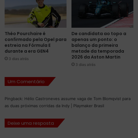
o
n
f
u
s
Théo Pourchaire é
De candidata ao topo a
o
confirmado pela Opel para
apenas um ponto: o
G
estreia na Fórmula E
balanço da primeira
P
durante a era GEN4
metade da temporada
d
2026 da Aston Martin
3 dias atrás
e
3 dias atrás
D
e
Um Comentário
t
r
o
Pingback:
Hélio Castroneves assume vaga de Tom Blomqvist para
i
as duas próximas corridas da Indy | Playmaker Brasil
t
Deixe uma resposta