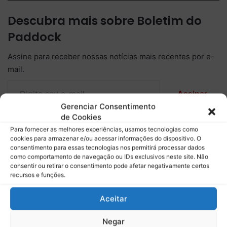
Descubra mais sobre Boletim do
Paddock
Assine para receber nossas notícias mais recentes por e-
mail.
Digite seu e-mail…
Assinar
Gerenciar Consentimento
de Cookies
Para fornecer as melhores experiências, usamos tecnologias como
cookies para armazenar e/ou acessar informações do dispositivo. O
Copy URL
consentimento para essas tecnologias nos permitirá processar dados
como comportamento de navegação ou IDs exclusivos neste site. Não
consentir ou retirar o consentimento pode afetar negativamente certos
recursos e funções.
Aceitar
Negar