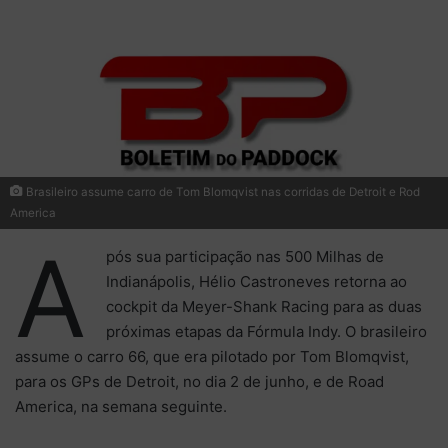
mail
Brasileiro assume carro de Tom Blomqvist nas corridas de Detroit e Rod
America
A
pós sua participação nas 500 Milhas de
Indianápolis, Hélio Castroneves retorna ao
cockpit da Meyer-Shank Racing para as duas
próximas etapas da Fórmula Indy. O brasileiro
assume o carro 66, que era pilotado por Tom Blomqvist,
para os GPs de Detroit, no dia 2 de junho, e de Road
America, na semana seguinte.