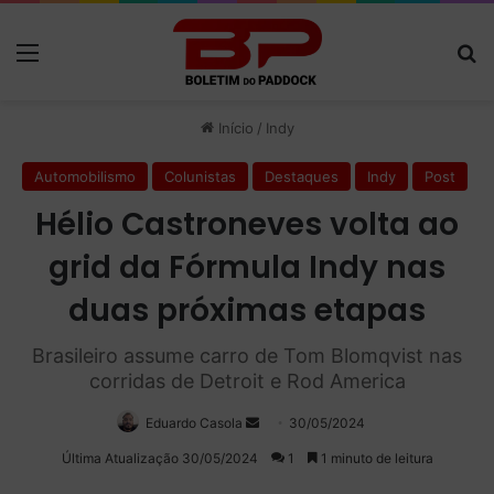
Menu
P
Início
/
Indy
Automobilismo
Colunistas
Destaques
Indy
Post
Hélio Castroneves volta ao
grid da Fórmula Indy nas
duas próximas etapas
Brasileiro assume carro de Tom Blomqvist nas
corridas de Detroit e Rod America
Eduardo Casola
Mande
30/05/2024
um
Última Atualização 30/05/2024
1
1 minuto de leitura
e-