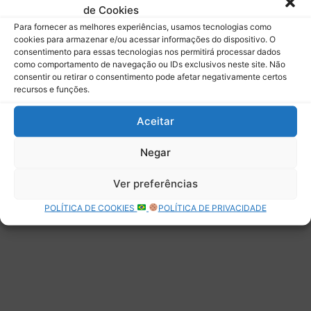
de Cookies
Assinar
Para fornecer as melhores experiências, usamos tecnologias como
cookies para armazenar e/ou acessar informações do dispositivo. O
consentimento para essas tecnologias nos permitirá processar dados
como comportamento de navegação ou IDs exclusivos neste site. Não
consentir ou retirar o consentimento pode afetar negativamente certos
recursos e funções.
Deixe uma resposta
Aceitar
Negar
Ver preferências
POLÍTICA DE COOKIES
POLÍTICA DE PRIVACIDADE