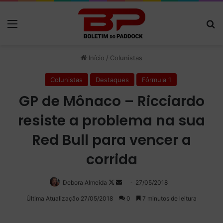
Menu
P
Início
/
Colunistas
Colunistas
Destaques
Fórmula 1
GP de Mônaco – Ricciardo
resiste a problema na sua
Red Bull para vencer a
corrida
Debora Almeida
Follow
Mande
27/05/2018
on
um
Última Atualização 27/05/2018
0
7 minutos de leitura
X
e-
mail