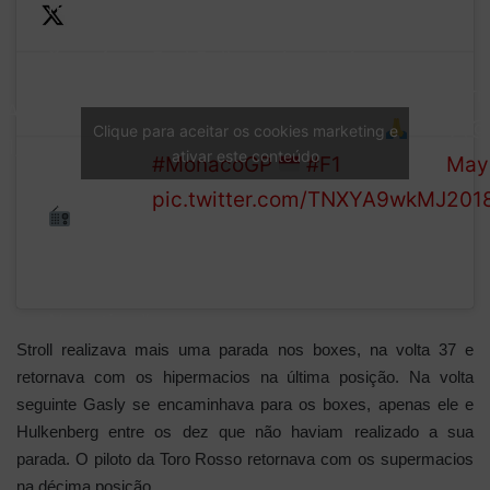
really
good job
Red Bull praying their
—
Daniel"
polesitter can hold on, and
For
LAP
RIC: "Will
it's a LONG way to go…
1 (@
Clique para aceitar os cookies marketing e
31/78
it get
ativar este conteúdo
#MonacoGP
#F1
May 
better?"
pic.twitter.com/TNXYA9wkMJ
201
"Negative,
mate.
Negative."
Stroll realizava mais uma parada nos boxes, na volta 37 e
retornava com os hipermacios na última posição. Na volta
seguinte Gasly se encaminhava para os boxes, apenas ele e
Hulkenberg entre os dez que não haviam realizado a sua
parada. O piloto da Toro Rosso retornava com os supermacios
na décima posição.