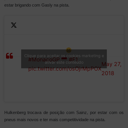
estar brigando com Gasly na pista.
—
Alonso retires, reporting a
Formula
LAP
gearbox issue
1 (@F1)
Clique para aceitar os cookies marketing e
53/78
#MonacoGP
#F1
ativar este conteúdo
May 27,
pic.twitter.com/osOjrMpPOX
2018
Hulkenberg trocava de posição com Sainz, por estar com os
pneus mais novos e ter mais competitividade na pista.