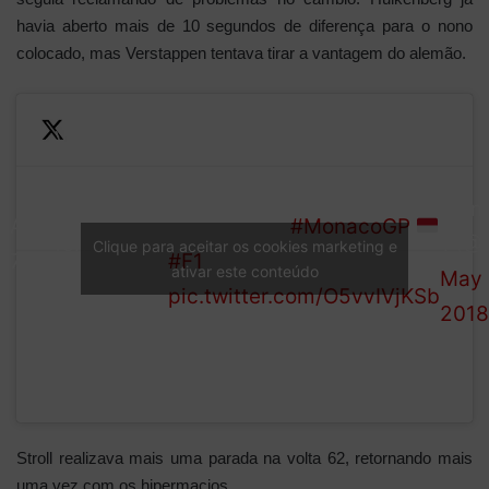
havia aberto mais de 10 segundos de diferença para o nono
colocado, mas Verstappen tentava tirar a vantagem do alemão.
Verstappen
puts a
—
But takes to the kerb to get
move on
Form
LAP
the job done
#MonacoGP
former
1 (@
Clique para aceitar os cookies marketing e
57/78
#F1
ativar este conteúdo
teammate
May 
pic.twitter.com/O5vvIVjKSb
Sainz for
2018
P9
Stroll realizava mais uma parada na volta 62, retornando mais
uma vez com os hipermacios.