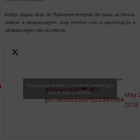
Bottas seguia atrás de Raikkonen tentando de todas as formas
realizar a ultrapassagem, mas mesmo com a aproximação a
ultrapassagem não acontecia.
Valtteri
Bottas is
—
And he's looking handy,
the only
Form
LAP
reeling in Kimi Raikkonen
front-
1 (@F
Clique para aceitar os cookies marketing e
38/40
#MonacoGP
#F1
runner on
ativar este conteúdo
May 2
pic.twitter.com/1jD338VoBA
the
2018
supersoft
tyres