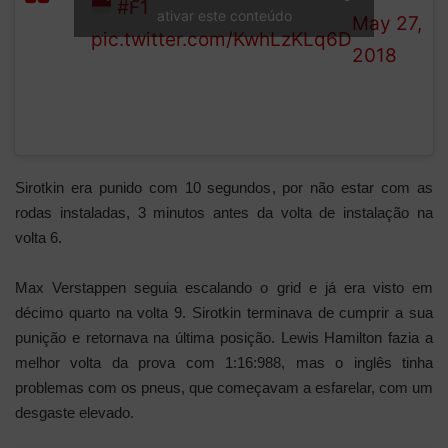
5/78
#F1
ativar este conteúdo
May 27,
pic.twitter.com/KwhLzKLq6D
2018
Sirotkin era punido com 10 segundos, por não estar com as
rodas instaladas, 3 minutos antes da volta de instalação na
volta 6.
Max Verstappen seguia escalando o grid e já era visto em
décimo quarto na volta 9. Sirotkin terminava de cumprir a sua
punição e retornava na última posição. Lewis Hamilton fazia a
melhor volta da prova com 1:16:988, mas o inglês tinha
problemas com os pneus, que começavam a esfarelar, com um
desgaste elevado.