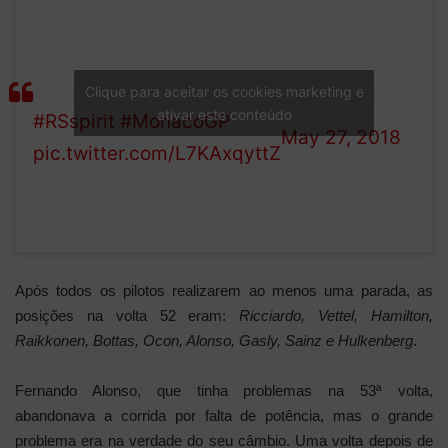
Pitstop from 6th for Nico.
— BWT Alpine F1
Swapping rather old purple
Team
boots for a set of pinkies!
Clique para aceitar os cookies marketing e
(@AlpineF1Team)
ativar este conteúdo
#RSspirit
#MonacoGP
May 27, 2018
pic.twitter.com/L7KAxqyttZ
Após todos os pilotos realizarem ao menos uma parada, as
posições na volta 52 eram:
Ricciardo, Vettel, Hamilton,
Raikkonen, Bottas, Ocon, Alonso, Gasly, Sainz e Hulkenberg
.
Fernando Alonso, que tinha problemas na 53ª volta,
abandonava a corrida por falta de potência, mas o grande
problema era na verdade do seu câmbio. Uma volta depois de