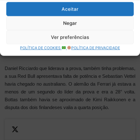
punição por ter passado acima da velocidade permitida no pit-
Aceitar
lane.
Negar
Verstappen retardava a sua parada nos boxes, mas já estava
Ver preferências
tendo problemas nos pneus. Assim como o câmbio do seu
carro que começava a apresentar problemas entre a segunda e
POLÍTICA DE COOKIES
POLÍTICA DE PRIVACIDADE
a terceira marcha na décima oitava posição.
Daniel Ricciardo que liderava a prova, também tinha problemas,
a sua Red Bull apresentava falta de potência e Sebastian Vettel
havia chegado no australiano. O alemão da Ferrari já estava a
menos de um segundo do líder da prova e era a 28° volta.
Bottas também havia se aproximado de Kimi Raikkonen e a
disputa dos dois finlandeses valia a quarta posição.