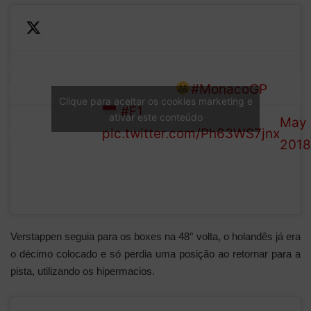
All looks
smooth
—
LAP
But it's anything but inside
for
Form
CHART
the cockpit
#MonacoGP
Ricciardo
1 (@
Clique para aceitar os cookies marketing e
(LAP
#F1
on paper
ativar este conteúdo
May 
41/78)
pic.twitter.com/Ph63WS7jnx
just after
2018
half
distance
Verstappen seguia para os boxes na 48° volta, o holandês já era
o décimo colocado e só perdia uma posição ao retornar para a
pista, utilizando os hipermacios.