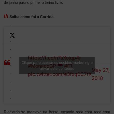
de junho para o primeiro treino livre.
lll
Saiba como foi a Corrida
LIGHTS
OUT on
—
Follow the action here >>
the
Formula
https://t.co/n7sXojqp4r
streets
1 (@F1)
Clique para aceitar os cookies marketing e
#MonacoGP
#F1
ativar este conteúdo
of
May 27,
pic.twitter.com/e3fxq0C7rX
Monte
2018
Carlo!
Ricciardo se manteve na frente, tocando roda com roda com