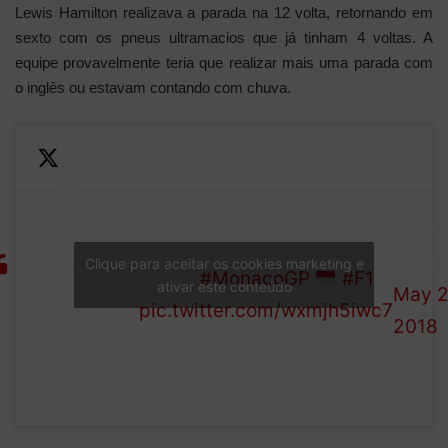
Lewis Hamilton realizava a parada na 12 volta, retornando em
sexto com os pneus ultramacios que já tinham 4 voltas. A
equipe provavelmente teria que realizar mais uma parada com
o inglês ou estavam contando com chuva.
Hamilton
pits from
—
P3 –
He emerges P6, ahead of
Formu
could
LAP
Fernando
1 (@F
this
Clique para aceitar os cookies marketing e
12/78
Alonso
#MonacoGP
#F1
ativar este conteúdo
May 2
trigger
pic.twitter.com/wxmjh5iwc7
2018
the first
round of
stops?