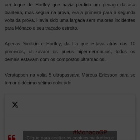
um toque de Hartley que havia perdido um pedaço da asa
dianteira, mas seguia na prova, era a primeira para a segunda
volta da prova. Havia sido uma largada sem maiores incidentes
para Mônaco e seu traçado estreito.
Apenas Sirotkin e Hartley, da fila que estava atrás dos 10
primeiros, utilizavam os pneus hipermermacios, todos os
demais estavam com os compostos ultramacios.
Verstappen na volta 5 ultrapassava Marcus Ericsson para se
tornar o décimo sétimo colocado.
—
Verstappen puts a move on
Formula
LAP
Ericsson for P17
#MonacoGP
1 (@F1)
Clique para aceitar os cookies marketing e