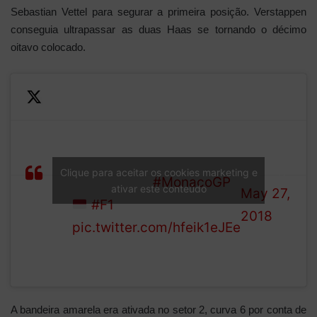
Sebastian Vettel para segurar a primeira posição. Verstappen
conseguia ultrapassar as duas Haas se tornando o décimo
oitavo colocado.
Ricciardo maintains his
—
lead
Formula
LAP
Verstappen jumps both
1 (@F1)
Clique para aceitar os cookies marketing e
2/78
Haas drivers
#MonacoGP
ativar este conteúdo
May 27,
#F1
2018
pic.twitter.com/hfeik1eJEe
A bandeira amarela era ativada no setor 2, curva 6 por conta de