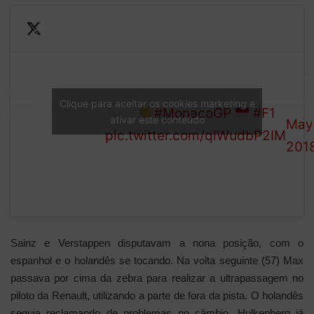
Sainz
releases
—
But crucially doesn't give
his
For
LAP
Verstappen a chance to
teammate
1 (@
Clique para aceitar os cookies marketing e
55/78
pass
#MonacoGP
#F1
ativar este conteúdo
Hulkenberg
May 
pic.twitter.com/qlWudbP2IM
on faster
201
tyres
Sainz e Verstappen disputavam a nona posição, com o
espanhol e o holandês se tocando. Na volta seguinte (57) Max
passava por cima da zebra para realizar a ultrapassagem no
piloto da Renault, utilizando a parte de fora da pista. O holandês
seguia reclamando de problemas no câmbio. Hulkenberg já