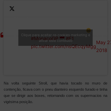
Sirotkin
—
His tyres were fitted too late
serves
Formu
LAP
while he was on the grid
a 10s
1 (@F1
Clique para aceitar os cookies marketing e
8/78
#MonacoGP
#F1
ativar este conteúdo
stop/go
May 27
pic.twitter.com/nsQEcqyMgg
penalty
2018
Na volta seguinte Stroll, que havia tocado no muro de
contenção, ficava com o pneu dianteiro esquerdo furado e tinha
que se dirigir aos boxes, retornando com os supermacios na
vigésima posição.