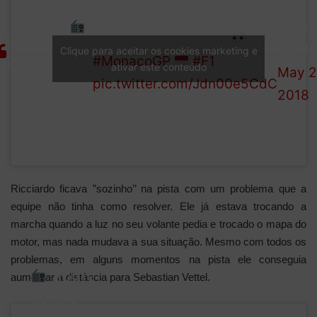
—
Surely not! Vettel is all over
RIC
:
Formu
LAP
the back of Ricciardo
"Losing
1 (@F
Clique para aceitar os cookies marketing e
28/78
#MonacoGP
#F1
ativar este conteúdo
power"
May 2
pic.twitter.com/Jdn00e5CdC
2018
Ricciardo ficava ”sozinho’’ na pista com um problema que a
equipe não tinha como resolver. Ele já estava trocando a
marcha quando a luz no seu volante pedia e trocado o mapa do
motor, mas nada mudava a sua situação. Mesmo com todos os
problemas, em alguns momentos na pista ele conseguia
"You're
aumentar a distância para Sebastian Vettel.
doing a