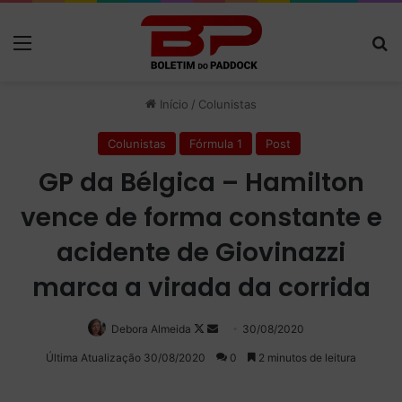
Menu
P
Início
/
Colunistas
Colunistas
Fórmula 1
Post
GP da Bélgica – Hamilton
vence de forma constante e
acidente de Giovinazzi
marca a virada da corrida
Debora Almeida
Follow
Mande
30/08/2020
on
um
Última Atualização 30/08/2020
0
2 minutos de leitura
X
e-
mail