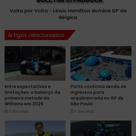
t
V
a
Volta por Volta - Lewis Hamilton domina GP da
o
a
Bélgica
l
9
t
3
a
Artigos relacionados
ª
-
p
L
o
e
l
w
e
i
d
s
a
H
c
a
Entre expectativas e
Porto confirma venda de
a
m
limitações: o balanço da
ingressos para
r
i
primeira metade da
arquibancada no GP de
r
l
Williams em 2026
São Paulo
e
t
3 dias atrás
4 dias atrás
i
o
r
n
a
d
p
o