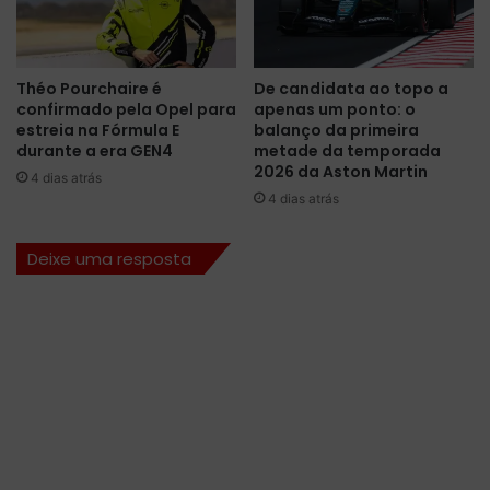
a
m
r
i
a
n
o
a
Théo Pourchaire é
De candidata ao topo a
G
G
confirmado pela Opel para
apenas um ponto: o
P
P
estreia na Fórmula E
balanço da primeira
d
d
durante a era GEN4
metade da temporada
a
a
2026 da Aston Martin
4 dias atrás
B
B
4 dias atrás
é
é
l
l
Deixe uma resposta
g
g
i
i
c
c
a
a