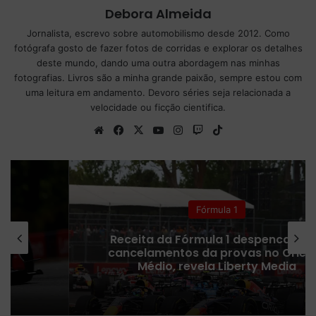
Debora Almeida
Jornalista, escrevo sobre automobilismo desde 2012. Como
fotógrafa gosto de fazer fotos de corridas e explorar os detalhes
deste mundo, dando uma outra abordagem nas minhas
fotografias. Livros são a minha grande paixão, sempre estou com
uma leitura em andamento. Devoro séries seja relacionada a
velocidade ou ficção cientifica.
We
Fa
X
Yo
Ins
Tw
Tik
bsi
ce
uT
tag
itc
To
te
bo
ub
ra
h
k
ok
e
m
Fórmula 1
Receita da Fórmula 1 despenca após
cancelamentos da provas no Oriente
Médio, revela Liberty Media