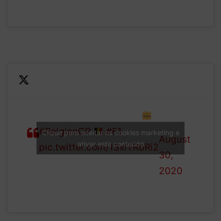
—
Formula
LAP 44/44: Car No. 44
1 (@F1)
#BelgianGP
#F1
Clique para aceitar os cookies marketing e
August
ativar este conteúdo
pic.twitter.com/13xlTRbRi2
30,
2020