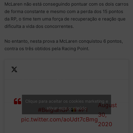
McLaren não está conseguindo pontuar com os dois carros
de forma constante e mesmo com a perda dos 15 pontos
da RP, o time tem uma força de recuperação e reação que
dificulta a vida dos concorrentes.
No entanto, nesta prova a McLaren conquistou 6 pontos,
contra os três obtidos pela Racing Point.
—
Sainz is out of his car and
Formula
WILL NOT start the race due
1 (@F1)
to a reported exhaust
Clique para aceitar os cookies marketing e
August
ativar este conteúdo
failure
#BelgianGP
#F1
30,
pic.twitter.com/aoUdt7cBmg
2020