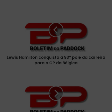
L
e
w
i
s
H
a
m
i
Lewis Hamilton conquista a 93ª pole da carreira
l
para o GP da Bélgica
t
o
n
V
c
o
o
l
n
t
q
a
u
p
i
o
s
r