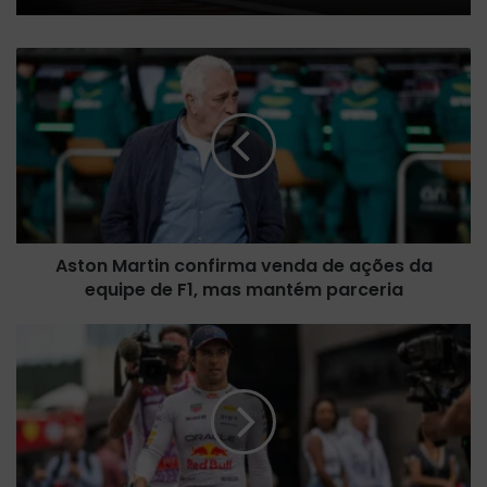
A
s
t
o
n
M
a
r
t
Aston Martin confirma venda de ações da
i
equipe de F1, mas mantém parceria
n
c
o
S
n
e
f
r
i
g
r
i
m
o
a
P