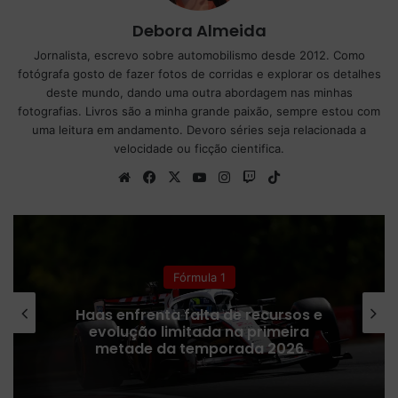
Debora Almeida
Jornalista, escrevo sobre automobilismo desde 2012. Como
fotógrafa gosto de fazer fotos de corridas e explorar os detalhes
deste mundo, dando uma outra abordagem nas minhas
fotografias. Livros são a minha grande paixão, sempre estou com
uma leitura em andamento. Devoro séries seja relacionada a
velocidade ou ficção cientifica.
We
Fa
X
Yo
Ins
Tw
Tik
bsi
ce
uT
tag
itc
To
te
bo
ub
ra
h
k
ok
e
m
Fórmula 1
Receita da Fórmula 1 despenca após
cancelamentos da provas no Oriente
Médio, revela Liberty Media