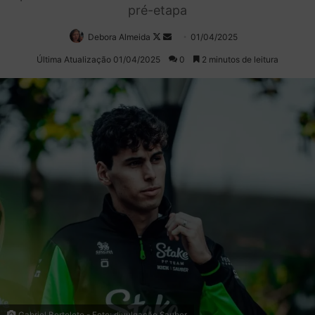
pré-etapa
Debora Almeida
Follow
Mande
01/04/2025
on
um
Última Atualização 01/04/2025
0
2 minutos de leitura
X
e-
mail
Gabriel Bortoleto - Foto: divulgação Sauber