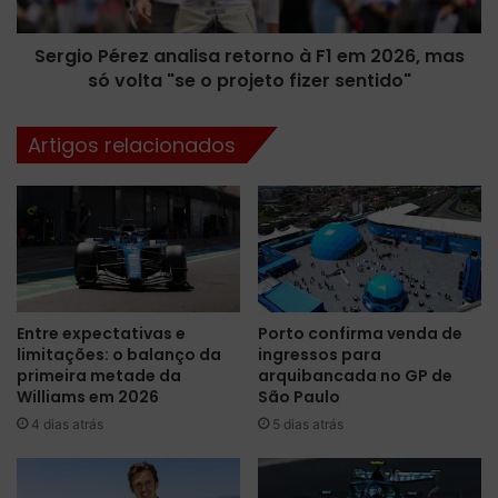
v
é
e
r
n
Sergio Pérez analisa retorno à F1 em 2026, mas
e
d
só volta "se o projeto fizer sentido"
z
a
a
d
n
Artigos relacionados
e
a
a
l
ç
i
õ
s
e
a
s
r
d
e
a
t
Entre expectativas e
Porto confirma venda de
e
o
limitações: o balanço da
ingressos para
q
r
primeira metade da
arquibancada no GP de
u
n
Williams em 2026
São Paulo
i
o
4 dias atrás
5 dias atrás
p
à
e
F
d
1
e