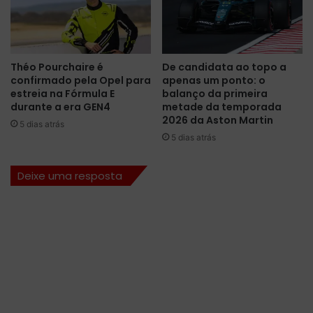
e
F
m
1
2
,
0
m
2
Théo Pourchaire é
De candidata ao topo a
a
6
confirmado pela Opel para
apenas um ponto: o
s
,
estreia na Fórmula E
balanço da primeira
m
m
durante a era GEN4
metade da temporada
a
a
2026 da Aston Martin
5 dias atrás
n
s
5 dias atrás
t
s
é
ó
Deixe uma resposta
m
v
p
o
a
l
r
t
c
a
e
"
r
s
i
e
a
o
p