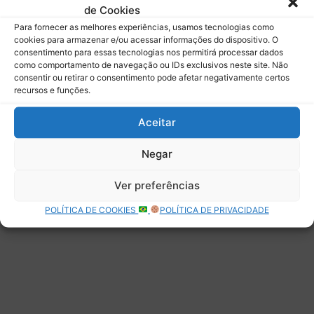
de Cookies
Assinar
Para fornecer as melhores experiências, usamos tecnologias como
cookies para armazenar e/ou acessar informações do dispositivo. O
consentimento para essas tecnologias nos permitirá processar dados
como comportamento de navegação ou IDs exclusivos neste site. Não
consentir ou retirar o consentimento pode afetar negativamente certos
recursos e funções.
Deixe uma resposta
Aceitar
Negar
Ver preferências
POLÍTICA DE COOKIES
POLÍTICA DE PRIVACIDADE