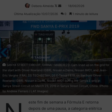
Debora Almeida
Follow
Mande
18/06/2026
on
um
Última Atualização 10/07/2026
0
1 minuto de leitura
X
e-
mail
SANYA STREET CIRCUIT, CHINA - MARCH 23: Cars lined up on the grid for
the start with Oliver Rowland (GBR), Nissan e.Dams, Nissan IMO1, and Jean-
Eric Vergne (FRA), DS TECHEETAH, DS E-Tense FE19, on the front Oliver
Rowland (GBR), Nissan e.Dams, Nissan IMO1 during the Sanya E-prix at
Sanya Street Circuit on March 23, 2019 in Sanya Street Circuit, China. (Photo
by Andrew Ferraro / LAT Images)
este fim de semana a Fórmula E retorna
depois de uma pausa, a categoria elétrica