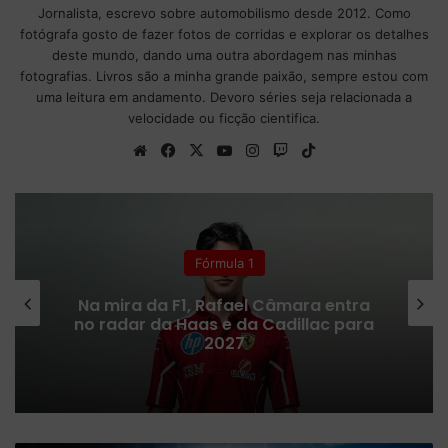
Jornalista, escrevo sobre automobilismo desde 2012. Como
fotógrafa gosto de fazer fotos de corridas e explorar os detalhes
deste mundo, dando uma outra abordagem nas minhas
fotografias. Livros são a minha grande paixão, sempre estou com
uma leitura em andamento. Devoro séries seja relacionada a
velocidade ou ficção cientifica.
We
Fa
X
Yo
Ins
Tw
Tik
bsi
ce
uT
tag
itc
To
te
bo
ub
ra
h
k
ok
e
m
Fórmula 1
Na mira da F1, Rafael Câmara entra
no radar da Haas e da Cadillac para
2027