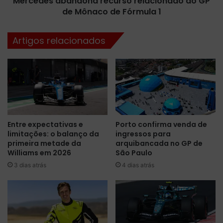
Mercedes abandona recurso relacionado ao GP
e
de Mônaco de Fórmula 1
a
r
n
i
d
Artigos relacionados
c
o
a
n
:
a
c
r
o
e
n
c
f
u
i
r
Entre expectativas e
Porto confirma venda de
r
s
limitações: o balanço da
ingressos para
a
o
primeira metade da
arquibancada no GP de
o
r
Williams em 2026
São Paulo
s
e
3 dias atrás
4 dias atrás
h
l
o
a
r
c
á
i
r
o
i
n