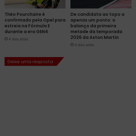
o
a
s
d
Théo Pourchaire é
De candidata ao topo a
d
o
confirmado pela Opel para
apenas um ponto: o
a
a
estreia na Fórmula E
balanço da primeira
1
o
durante a era GEN4
metade da temporada
0
G
2026 da Aston Martin
4 dias atrás
ª
P
4 dias atrás
e
d
t
e
Deixe uma resposta
a
M
p
ô
a
n
d
a
a
c
t
o
e
d
m
e
p
F
o
ó
r
r
a
m