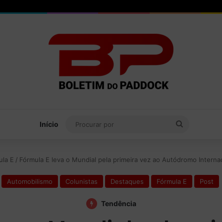
Procurar
Início
por
ula E
/
Fórmula E leva o Mundial pela primeira vez ao Autódromo Interna
Automobilismo
Colunistas
Destaques
Fórmula E
Post
Tendência