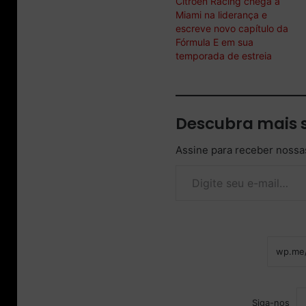
Citroën Racing chega a
Miami na liderança e
escreve novo capítulo da
Fórmula E em sua
temporada de estreia
Descubra mais 
Assine para receber nossas
Digite seu e-mail…
Siga-nos