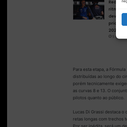
neg
Red Bull
ritmo de
deve dim
priorizar
2027
5 horas a
Para esta etapa, a Fórmula
distribuídas ao longo do c
porém tecnicamente exigen
as curvas 8 e 13. O conjun
pilotos quanto ao público.
Lucas Di Grassi destaca o 
retas longas com trechos t
Por ser inédita, será um des