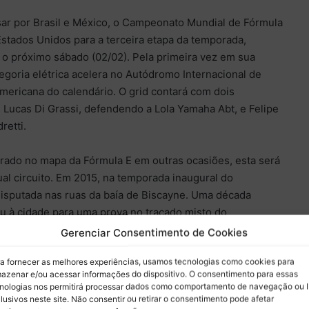
sar por Brasil e México, o Campeonato Mundial de Fórmula
stados Unidos para a terceira etapa da temporada,
 o próximo sábado (02/02). Pela primeira vez em sua
ategoria elétrica acelera no Autódromo Internacional de
mericana do calendário. O grid contará com dois
: Lucas Di Grassi, defendendo a Lola Yamaha Abt, e Felipe
retti.
urado no mapa da Fórmula E em outras ocasiões, esta será
ual circuito. Em 2015, na temporada inaugural do
disputada nas ruas da baía de Biscayne. Uma década
ou à cidade para uma prova no traçado misto do
. Agora, o Mundial passa a competir na pista que desde
Gerenciar Consentimento de Cookies
io de Fórmula 1.
a fornecer as melhores experiências, usamos tecnologias como cookies para
azenar e/ou acessar informações do dispositivo. O consentimento para essas
nologias nos permitirá processar dados como comportamento de navegação ou 
lusivos neste site. Não consentir ou retirar o consentimento pode afetar