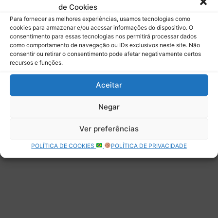
de Cookies
Assinar
Para fornecer as melhores experiências, usamos tecnologias como
cookies para armazenar e/ou acessar informações do dispositivo. O
consentimento para essas tecnologias nos permitirá processar dados
como comportamento de navegação ou IDs exclusivos neste site. Não
consentir ou retirar o consentimento pode afetar negativamente certos
recursos e funções.
Deixe uma resposta
Aceitar
Negar
Ver preferências
POLÍTICA DE COOKIES
POLÍTICA DE PRIVACIDADE